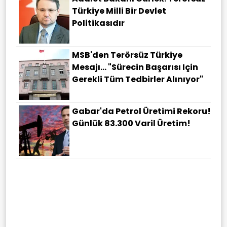
Türkiye Milli Bir Devlet
Politikasıdır
MSB'den Terörsüz Türkiye
Mesajı... "Sürecin Başarısı Için
Gerekli Tüm Tedbirler Alınıyor"
Gabar'da Petrol Üretimi Rekoru!
Günlük 83.300 Varil Üretim!