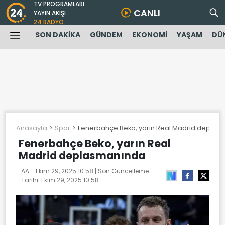
TV PROGRAMLARI
CANLI
YAYIN AKIŞI
24 RADYO
SON DAKİKA
GÜNDEM
EKONOMİ
YAŞAM
DÜ
Anasayfa
Spor
Fenerbahçe Beko, yarın Real Madrid deplas
Fenerbahçe Beko, yarın Real
Madrid deplasmanında
AA -
Ekim 29, 2025 10:58
| Son Güncelleme
Tarihi:
Ekim 29, 2025 10:58