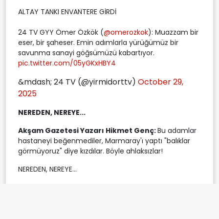
ALTAY TANKI ENVANTERE GİRDİ
24 TV GYY Ömer Özkök (
@omerozkok
): Muazzam bir
eser, bir şaheser. Emin adımlarla yürüğümüz bir
savunma sanayi göğsümüzü kabartıyor.
pic.twitter.com/05yGKxHBY4
&mdash; 24 TV (@yirmidorttv)
October 29,
2025
NEREDEN, NEREYE...
Akşam Gazetesi Yazarı Hikmet Genç:
Bu adamlar
hastaneyi beğenmediler, Marmaray'ı yaptı "balıklar
görmüyoruz" diye kızdılar. Böyle ahlaksızlar!
NEREDEN, NEREYE...
Akşam Gazetesi Yazarı Hikmet Genç (
@hikmetgenc
):
Bu adamlar hastaneyi beğenmediler, Marmaray'ı
yaptı "balıklar görmüyoruz" diye kızdılar. Böyle