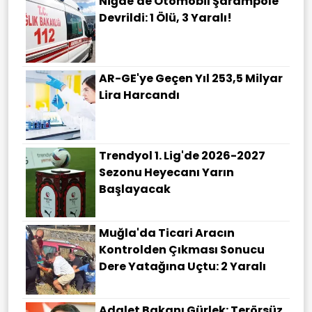
Niğde'de Otomobil Şarampole
Devrildi: 1 Ölü, 3 Yaralı!
AR-GE'ye Geçen Yıl 253,5 Milyar
Lira Harcandı
Trendyol 1. Lig'de 2026-2027
Sezonu Heyecanı Yarın
Başlayacak
Muğla'da Ticari Aracın
Kontrolden Çıkması Sonucu
Dere Yatağına Uçtu: 2 Yaralı
Adalet Bakanı Gürlek: Terörsüz