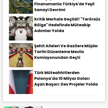
Finansmanla Türkiye'de Yeşil
Sanayi Devrimi
Kritik Merhale Geçildi! "Terörsüz
Bölge" Hedefinde Müteakip
Adımlar Yolda
Şehit Aileleri Ve Gazilere Müjde:
Tarihi Düzenleme Meclis
Komisyonundan Geçti
Türk Müteahhitlerden
Polonya'da 10 Milyar Doları
Aşan Başarı: Dev Projeler Yolda