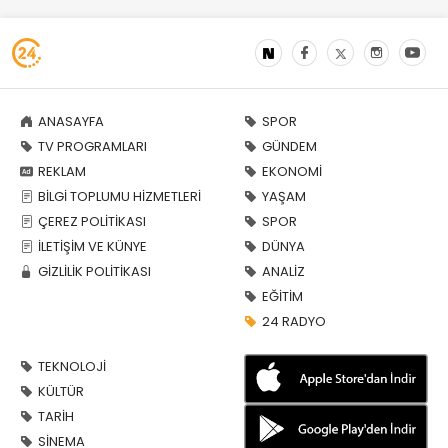
ANASAYFA
SPOR
TV PROGRAMLARI
GÜNDEM
REKLAM
EKONOMİ
BİLGİ TOPLUMU HİZMETLERİ
YAŞAM
ÇEREZ POLİTİKASI
SPOR
İLETİŞİM VE KÜNYE
DÜNYA
GİZLİLİK POLİTİKASI
ANALİZ
EĞİTİM
24 RADYO
TEKNOLOJİ
KÜLTÜR
TARİH
SİNEMA