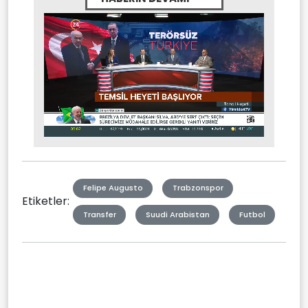
Stream
Mute
Type
Felipe Augusto
Trabzonspor
Etiketler:
Transfer
Suudi Arabistan
Futbol