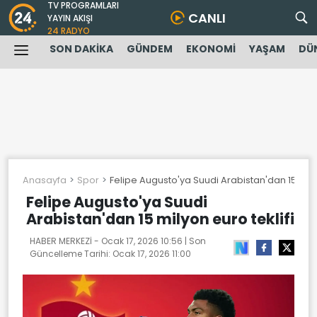
TV PROGRAMLARI
CANLI
YAYIN AKIŞI
24 RADYO
SON DAKİKA
GÜNDEM
EKONOMİ
YAŞAM
DÜ
Anasayfa
Spor
Felipe Augusto'ya Suudi Arabistan'dan 15 milyo
Felipe Augusto'ya Suudi
Arabistan'dan 15 milyon euro teklifi
HABER MERKEZİ -
Ocak 17, 2026 10:56
| Son
Güncelleme Tarihi:
Ocak 17, 2026 11:00