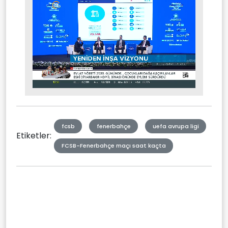
Stream
Mute
Type
fcsb
fenerbahçe
uefa avrupa ligi
Etiketler:
FCSB-Fenerbahçe maçı saat kaçta