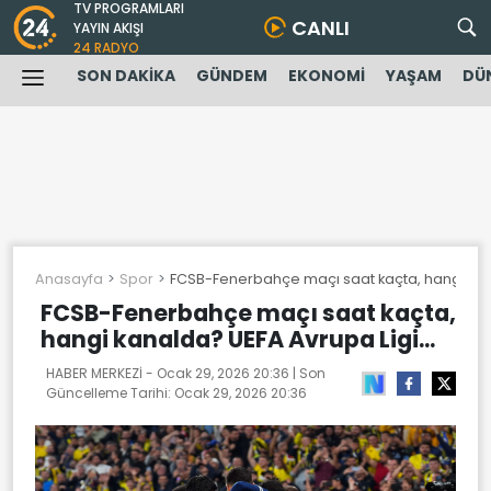
TV PROGRAMLARI
CANLI
YAYIN AKIŞI
24 RADYO
SON DAKİKA
GÜNDEM
EKONOMİ
YAŞAM
DÜ
Anasayfa
Spor
FCSB-Fenerbahçe maçı saat kaçta, hangi kana
FCSB-Fenerbahçe maçı saat kaçta,
hangi kanalda? UEFA Avrupa Ligi...
HABER MERKEZİ -
Ocak 29, 2026 20:36
| Son
Güncelleme Tarihi:
Ocak 29, 2026 20:36