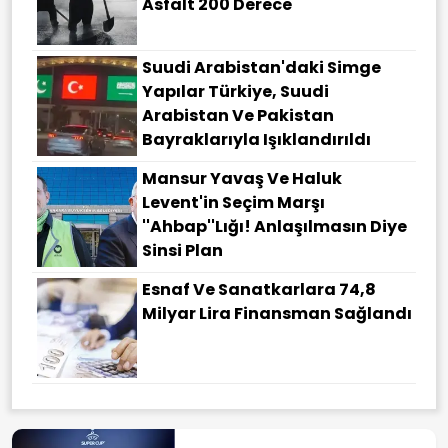
Asfalt 200 Derece
Suudi Arabistan'daki Simge
Yapılar Türkiye, Suudi
Arabistan Ve Pakistan
Bayraklarıyla Işıklandırıldı
Mansur Yavaş Ve Haluk
Levent'in Seçim Marşı
''Ahbap''lığı! Anlaşılmasın Diye
Sinsi Plan
Esnaf Ve Sanatkarlara 74,8
Milyar Lira Finansman Sağlandı