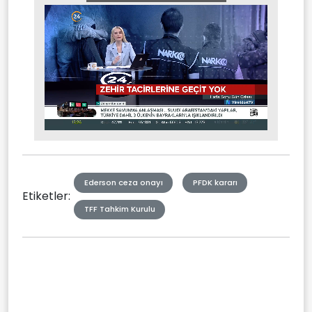
Stream
Mute
Type
Ederson ceza onayı
PFDK kararı
Etiketler:
TFF Tahkim Kurulu