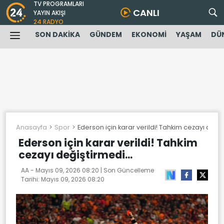
TV PROGRAMLARI
CANLI
YAYIN AKIŞI
24 RADYO
SON DAKİKA
GÜNDEM
EKONOMİ
YAŞAM
DÜ
Anasayfa
Spor
Ederson için karar verildi! Tahkim cezayı değiş
Ederson için karar verildi! Tahkim
cezayı değiştirmedi...
AA -
Mayıs 09, 2026 08:20
| Son Güncelleme
Tarihi:
Mayıs 09, 2026 08:20