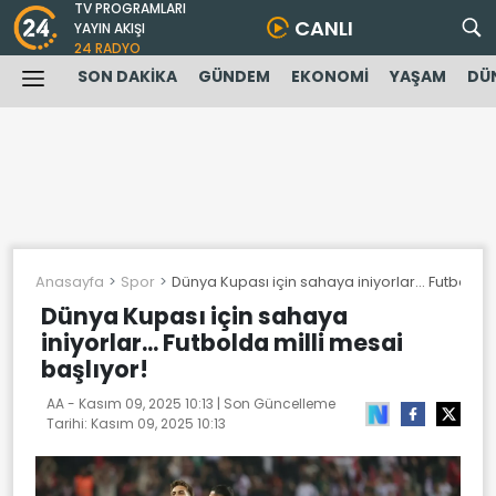
TV PROGRAMLARI
CANLI
YAYIN AKIŞI
24 RADYO
SON DAKİKA
GÜNDEM
EKONOMİ
YAŞAM
DÜ
Anasayfa
Spor
Dünya Kupası için sahaya iniyorlar... Futbolda 
Dünya Kupası için sahaya
iniyorlar... Futbolda milli mesai
başlıyor!
AA -
Kasım 09, 2025 10:13
| Son Güncelleme
Tarihi:
Kasım 09, 2025 10:13