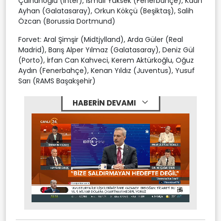
Çalhanoğlu (Inter), İsmail Yüksek (Fenerbahçe), Kaan
Ayhan (Galatasaray), Orkun Kökçü (Beşiktaş), Salih
Özcan (Borussia Dortmund)
Forvet: Aral Şimşir (Midtjylland), Arda Güler (Real
Madrid), Barış Alper Yılmaz (Galatasaray), Deniz Gül
(Porto), İrfan Can Kahveci, Kerem Aktürkoğlu, Oğuz
Aydın (Fenerbahçe), Kenan Yıldız (Juventus), Yusuf
Sarı (RAMS Başakşehir)
HABERİN DEVAMI
Stream
Mute
Type