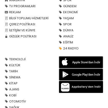
ANASAYFA
SPOR
TV PROGRAMLARI
GÜNDEM
REKLAM
EKONOMİ
BİLGİ TOPLUMU HİZMETLERİ
YAŞAM
ÇEREZ POLİTİKASI
SPOR
İLETİŞİM VE KÜNYE
DÜNYA
GİZLİLİK POLİTİKASI
ANALİZ
EĞİTİM
24 RADYO
TEKNOLOJİ
KÜLTÜR
TARİH
SİNEMA
KİTAP
AJANS
KOBİ
OTOMOTİV
SAĞLIK