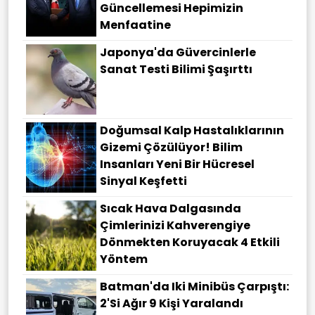
Güncellemesi Hepimizin
Menfaatine
Japonya'da Güvercinlerle
Sanat Testi Bilimi Şaşırttı
Doğumsal Kalp Hastalıklarının
Gizemi Çözülüyor! Bilim
Insanları Yeni Bir Hücresel
Sinyal Keşfetti
Sıcak Hava Dalgasında
Çimlerinizi Kahverengiye
Dönmekten Koruyacak 4 Etkili
Yöntem
Batman'da Iki Minibüs Çarpıştı:
2'si Ağır 9 Kişi Yaralandı