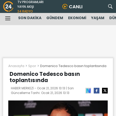
TV PROGRAMLARI
CANLI
YAYIN AKIŞI
24 RADYO
SON DAKİKA
GÜNDEM
EKONOMİ
YAŞAM
DÜ
Anasayfa
Spor
Domenico Tedesco basın toplantısında
Domenico Tedesco basın
toplantısında
HABER MERKEZİ -
Ocak 21, 2026 13:13
| Son
Güncelleme Tarihi:
Ocak 21, 2026 13:13