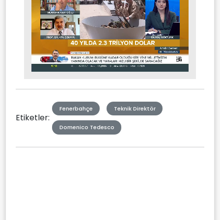
Stream
Mute
Type
Fenerbahçe
Teknik Direktör
Etiketler:
Domenico Tedesco