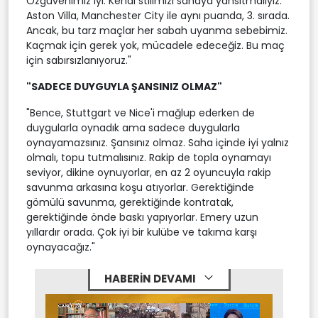
Özgüvenimiz iyi. Kendi stilimizi sahaya yansıtmalıyız.
Aston Villa, Manchester City ile aynı puanda, 3. sırada.
Ancak, bu tarz maçlar her sabah uyanma sebebimiz.
Kaçmak için gerek yok, mücadele edeceğiz. Bu maç
için sabırsızlanıyoruz."
"SADECE DUYGUYLA ŞANSINIZ OLMAZ"
"Bence, Stuttgart ve Nice'i mağlup ederken de
duygularla oynadık ama sadece duygularla
oynayamazsınız. Şansınız olmaz. Saha içinde iyi yalnız
olmalı, topu tutmalısınız. Rakip de topla oynamayı
seviyor, dikine oynuyorlar, en az 2 oyuncuyla rakip
savunma arkasına koşu atıyorlar. Gerektiğinde
gömülü savunma, gerektiğinde kontratak,
gerektiğinde önde baskı yapıyorlar. Emery uzun
yıllardır orada. Çok iyi bir kulübe ve takıma karşı
oynayacağız."
HABERİN DEVAMI