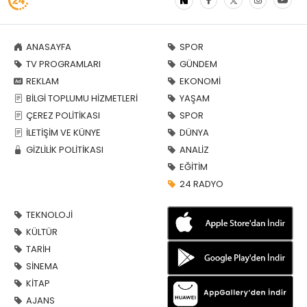
ANASAYFA
SPOR
TV PROGRAMLARI
GÜNDEM
REKLAM
EKONOMİ
BİLGİ TOPLUMU HİZMETLERİ
YAŞAM
ÇEREZ POLİTİKASI
SPOR
İLETİŞİM VE KÜNYE
DÜNYA
GİZLİLİK POLİTİKASI
ANALİZ
EĞİTİM
24 RADYO
TEKNOLOJİ
KÜLTÜR
TARİH
SİNEMA
KİTAP
AJANS