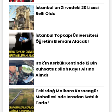
İstanbul'un Zirvedeki 20 Lisesi
Belli Oldu
İstanbul Topkapı Üniversitesi
Öğretim Elemanı Alacak!
Irak'ın Kerkük Kentinde 12 Bin
Ruhsatsız Silah Kayıt Altına
Alındı
Tekirdağ Malkara Karacagür
Mahallesi'nde Icradan Satılık
Tarla!