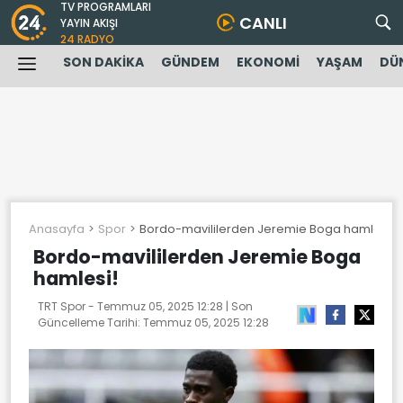
TV PROGRAMLARI
CANLI
YAYIN AKIŞI
24 RADYO
SON DAKİKA
GÜNDEM
EKONOMİ
YAŞAM
DÜ
Anasayfa
Spor
Bordo-mavililerden Jeremie Boga hamlesi!
Bordo-mavililerden Jeremie Boga
hamlesi!
TRT Spor -
Temmuz 05, 2025 12:28
| Son
Güncelleme Tarihi:
Temmuz 05, 2025 12:28