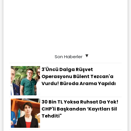
Son Haberler
3'üncü Dalga Rüşvet
Operasyonu Bülent Tezcan'a
Vurdu! Büroda Arama Yapıldı
30 Bin TL Yoksa Ruhsat Da Yok!
CHP'li Başkandan ‘Kayıtları Sil
Tehditi"