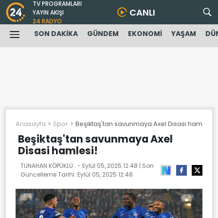
TV PROGRAMLARI
CANLI
YAYIN AKIŞI
24 RADYO
SON DAKİKA
GÜNDEM
EKONOMİ
YAŞAM
DÜ
Anasayfa
Spor
Beşiktaş'tan savunmaya Axel Disasi hamlesi!
Beşiktaş'tan savunmaya Axel
Disasi hamlesi!
TUNAHAN KÖPÜKLÜ . -
Eylül 05, 2025 12:48
| Son
Güncelleme Tarihi:
Eylül 05, 2025 12:48