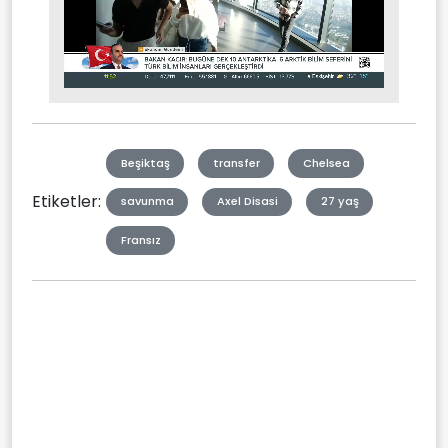
Stream
Mute
Type
Beşiktaş
transfer
Chelsea
Etiketler:
savunma
Axel Disasi
27 yaş
Fransız