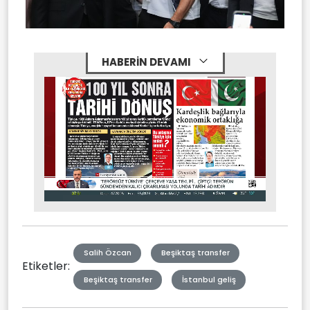
HABERİN DEVAMI
Stream
Mute
Type
Salih Özcan
Beşiktaş transfer
Etiketler:
Beşiktaş transfer
İstanbul geliş