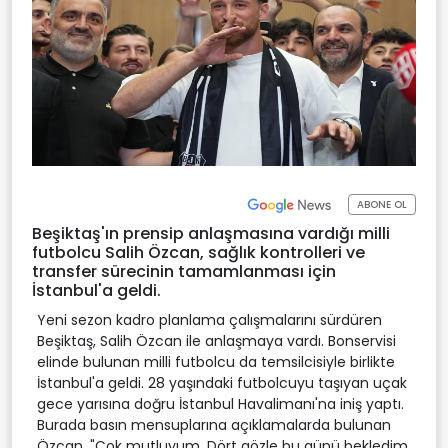
ABONE OL
Beşiktaş'ın prensip anlaşmasına vardığı milli
futbolcu Salih Özcan, sağlık kontrolleri ve
transfer sürecinin tamamlanması için
İstanbul'a geldi.
Yeni sezon kadro planlama çalışmalarını sürdüren
Beşiktaş, Salih Özcan ile anlaşmaya vardı. Bonservisi
elinde bulunan milli futbolcu da temsilcisiyle birlikte
İstanbul'a geldi. 28 yaşındaki futbolcuyu taşıyan uçak
gece yarısına doğru İstanbul Havalimanı'na iniş yaptı.
Burada basın mensuplarına açıklamalarda bulunan
Özcan, "Çok mutluyum. Dört gözle bu günü bekledim.