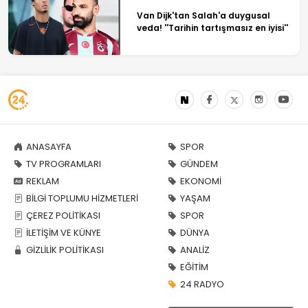
Van Dijk'tan Salah'a duygusal
veda! ''Tarihin tartışmasız en iyisi''
ANASAYFA
SPOR
TV PROGRAMLARI
GÜNDEM
REKLAM
EKONOMİ
BİLGİ TOPLUMU HİZMETLERİ
YAŞAM
ÇEREZ POLİTİKASI
SPOR
İLETİŞİM VE KÜNYE
DÜNYA
GİZLİLİK POLİTİKASI
ANALİZ
EĞİTİM
24 RADYO