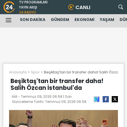
TV PROGRAMLARI
CANLI
YAYIN AKIŞI
24 RADYO
SON DAKİKA
GÜNDEM
EKONOMİ
YAŞAM
DÜ
Anasayfa
Spor
Beşiktaş'tan bir transfer daha! Salih Özcan İs
Beşiktaş'tan bir transfer daha!
Salih Özcan İstanbul'da
IHA -
Temmuz 09, 2026 06:58
| Son
Güncelleme Tarihi:
Temmuz 09, 2026 06:58