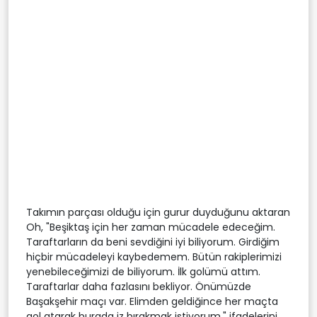
Takımın parçası olduğu için gurur duyduğunu aktaran
Oh, "Beşiktaş için her zaman mücadele edeceğim.
Taraftarların da beni sevdiğini iyi biliyorum. Girdiğim
hiçbir mücadeleyi kaybedemem. Bütün rakiplerimizi
yenebileceğimizi de biliyorum. İlk golümü attım.
Taraftarlar daha fazlasını bekliyor. Önümüzde
Başakşehir maçı var. Elimden geldiğince her maçta
gol atarak burada iz bırakmak istiyorum." ifadelerini