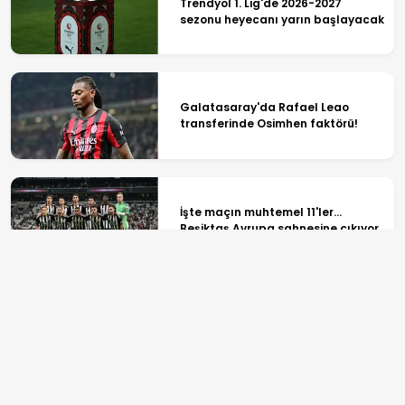
Trendyol 1. Lig'de 2026-2027
sezonu heyecanı yarın başlayacak
Galatasaray'da Rafael Leao
transferinde Osimhen faktörü!
İşte maçın muhtemel 11'ler...
Beşiktaş Avrupa sahnesine çıkıyor
Van Dijk'tan Salah'a duygusal
veda! ''Tarihin tartışmasız en iyisi''