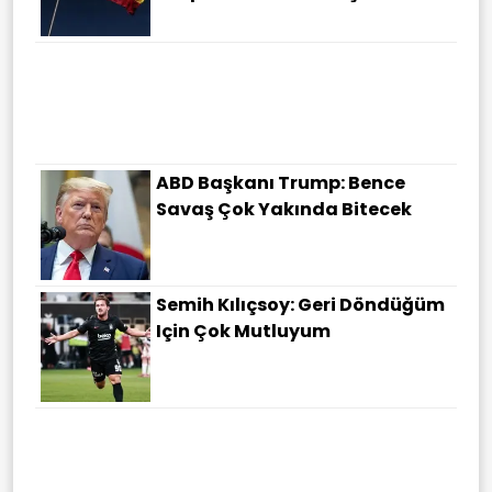
Hürmüz'de Sıcak Saatler: Keşm
Adası Yakınlarında Şiddetli
Patlama Sesleri Duyuldu
ABD Başkanı Trump: Bence
Savaş Çok Yakında Bitecek
Semih Kılıçsoy: Geri Döndüğüm
Için Çok Mutluyum
Sörloth'un Bonservisini
Belirlediler! Süper Lig Iddiası