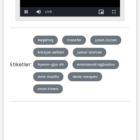
Stream
Mute
Type
beşiktaş
transfer
yasin özcan
kristjan asllani
junior olaitan
Etiketler:
hyeon-gyu oh
emmanual agbadou
amir murillo
devis vasquez
imza töreni