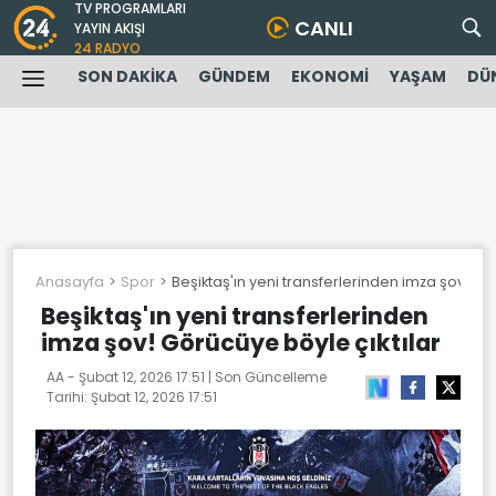
TV PROGRAMLARI
CANLI
YAYIN AKIŞI
24 RADYO
SON DAKİKA
GÜNDEM
EKONOMİ
YAŞAM
DÜ
Anasayfa
Spor
Beşiktaş'ın yeni transferlerinden imza şov! Gö
Beşiktaş'ın yeni transferlerinden
imza şov! Görücüye böyle çıktılar
AA -
Şubat 12, 2026 17:51
| Son Güncelleme
Tarihi:
Şubat 12, 2026 17:51