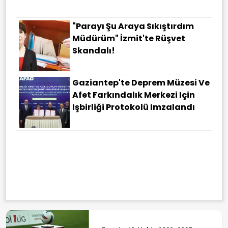
"Parayı Şu Araya Sıkıştırdım
Müdürüm" İzmit'te Rüşvet
Skandalı!
Gaziantep'te Deprem Müzesi Ve
Afet Farkındalık Merkezi Için
Işbirliği Protokolü Imzalandı
Türkiye Yüzyılı Vites Yükseltti