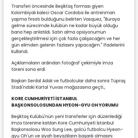
Transferi öncesinde Beşiktaş forması giyen
Kolombiyalı kaleci Oscar Cordoba ile antrenman
yapma fırsatı bulduğunu belirten Vasquez, "Buraya
gelme sürecimde kulübün ne kadar büyük olduğu
bana hep anlatıldı. Satın alma opsiyonumun
gerçekleştirilmesi için çok fazla çalışacağım ve her
gün elimden gelenin fazlasını yapacağım." ifadelerini
kullandı.
Açıklamaların ardından fotoğraf çekimiyle imza
töreni sona erdi.
Başkan Serdal Adalı ve futbolcular daha sonra Tüpraş
Stadı'ndaki Kartal Yuvası mağazasına geçti.,
KORE CUMHURİYETİ İSTANBUL
BAŞKONSOLOSUNDAN HYEON-GYU OH YORUMU
Beşiktaş Kulübü'nün yeni transferler için düzenlediği
imza törenine katılan Kore Cumhuriyeti İstanbul
Başkonsolosu Woo Sung Lee, golcü futbolcu Hyeon-
gyu Oh'un ve siyah beyazlıların başarılı olmasını