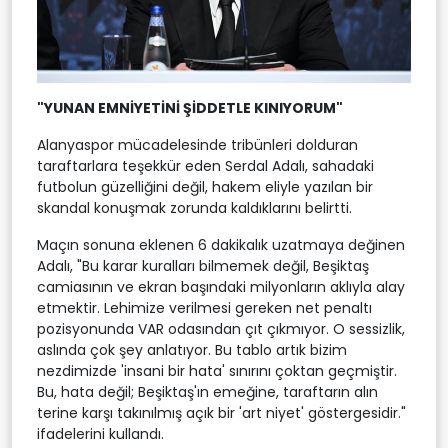
"YUNAN EMNİYETİNİ ŞİDDETLE KINIYORUM"
Alanyaspor mücadelesinde tribünleri dolduran
taraftarlara teşekkür eden Serdal Adalı, sahadaki
futbolun güzelliğini değil, hakem eliyle yazılan bir
skandal konuşmak zorunda kaldıklarını belirtti.
Maçın sonuna eklenen 6 dakikalık uzatmaya değinen
Adalı, "Bu karar kuralları bilmemek değil, Beşiktaş
camiasının ve ekran başındaki milyonların aklıyla alay
etmektir. Lehimize verilmesi gereken net penaltı
pozisyonunda VAR odasından çıt çıkmıyor. O sessizlik,
aslında çok şey anlatıyor. Bu tablo artık bizim
nezdimizde 'insani bir hata' sınırını çoktan geçmiştir.
Bu, hata değil; Beşiktaş'ın emeğine, taraftarın alın
terine karşı takınılmış açık bir 'art niyet' göstergesidir."
ifadelerini kullandı.