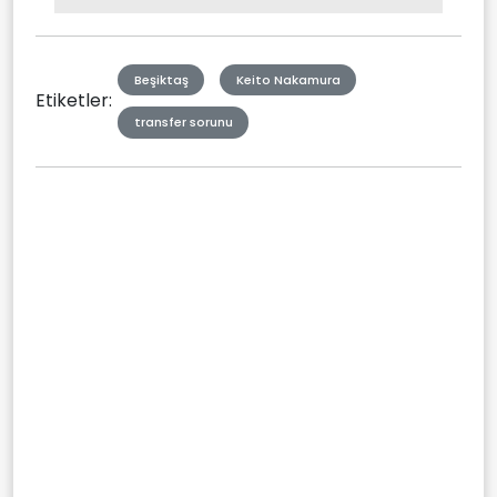
Type
Beşiktaş
Keito Nakamura
Etiketler:
transfer sorunu