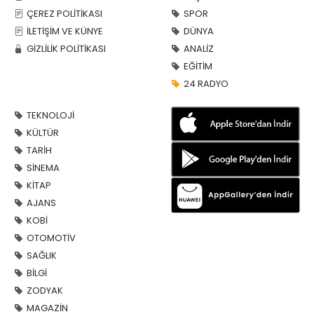
ÇEREZ POLİTİKASI
SPOR
İLETİŞİM VE KÜNYE
DÜNYA
GİZLİLİK POLİTİKASI
ANALİZ
EĞİTİM
24 RADYO
TEKNOLOJİ
KÜLTÜR
TARİH
SİNEMA
KİTAP
AJANS
KOBİ
OTOMOTİV
SAĞLIK
BİLGİ
ZODYAK
MAGAZİN