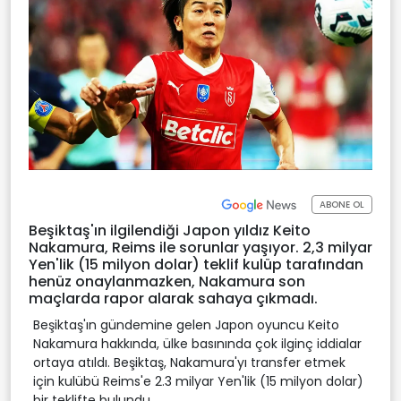
ABONE OL
Beşiktaş'ın ilgilendiği Japon yıldız Keito
Nakamura, Reims ile sorunlar yaşıyor. 2,3 milyar
Yen'lik (15 milyon dolar) teklif kulüp tarafından
henüz onaylanmazken, Nakamura son
maçlarda rapor alarak sahaya çıkmadı.
Beşiktaş'ın gündemine gelen Japon oyuncu Keito
Nakamura hakkında, ülke basınında çok ilginç iddialar
ortaya atıldı. Beşiktaş, Nakamura'yı transfer etmek
için kulübü Reims'e 2.3 milyar Yen'lik (15 milyon dolar)
bir teklifte bulundu.