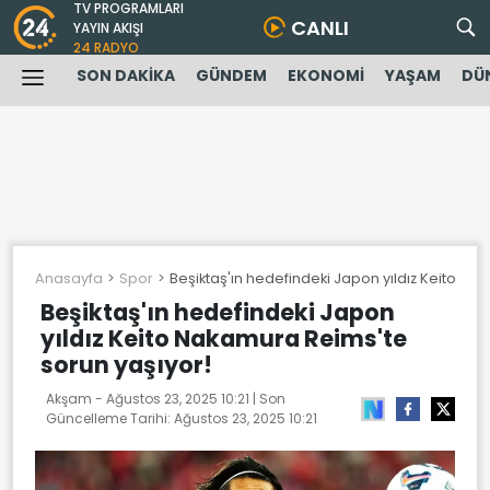
TV PROGRAMLARI
CANLI
YAYIN AKIŞI
24 RADYO
SON DAKİKA
GÜNDEM
EKONOMİ
YAŞAM
DÜ
Anasayfa
Spor
Beşiktaş'ın hedefindeki Japon yıldız Keito Na
Beşiktaş'ın hedefindeki Japon
yıldız Keito Nakamura Reims'te
sorun yaşıyor!
Akşam -
Ağustos 23, 2025 10:21
| Son
Güncelleme Tarihi:
Ağustos 23, 2025 10:21