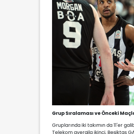
Grup Sıralaması ve Önceki Maçl
Gruplarında iki takımın da 11'er gal
Telekom averajla ikinci, Beşiktaş G