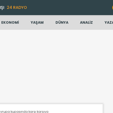
IŞI
24 RADYO
EKONOMİ
YAŞAM
DÜNYA
ANALİZ
YAZ
Avrupa kupasında karşı karşıya