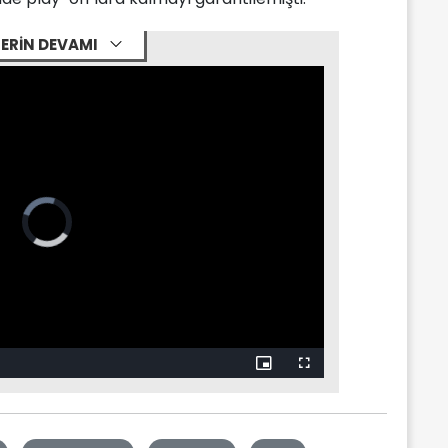
ERİN DEVAMI
Video
Player
is
loading.