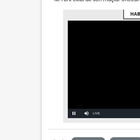
HAB
Stream
Mute
Type