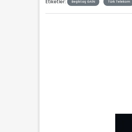
Etiketler:
Beşiktaş GAİN
Türk Telekom