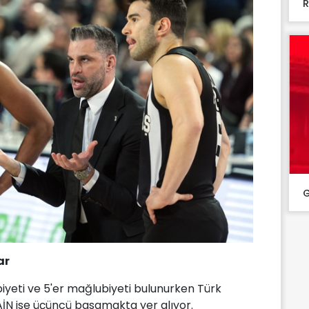
R
G
ar
ibiyeti ve 5'er mağlubiyeti bulunurken Türk
AİN ise üçüncü basamakta yer alıyor.