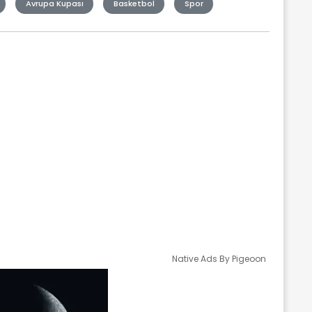
Avrupa Kupası
Basketbol
Spor
Native Ads By Pigeoon