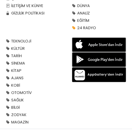
İLETİŞİM VE KÜNYE
DÜNYA
GİZLİLİK POLİTİKASI
ANALİZ
EĞİTİM
24 RADYO
TEKNOLOJİ
KÜLTÜR
TARİH
SİNEMA
KİTAP
AJANS
KOBİ
OTOMOTİV
SAĞLIK
BİLGİ
ZODYAK
MAGAZİN