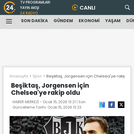
TV PROGRAMLARI
CANLI
YAYIN AKIŞI
24 RADYO
SON DAKİKA
GÜNDEM
EKONOMİ
YAŞAM
DÜ
Anasayfa
Spor
Beşiktaş, Jorgensen için Chelsea'ye rakip old
Beşiktaş, Jorgensen için
Chelsea'ye rakip oldu
HABER MERKEZİ -
Ocak 15, 2026 13:21
| Son
Güncelleme Tarihi:
Ocak 15, 2026 13:23