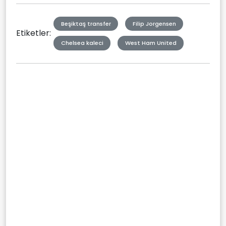
Beşiktaş transfer
Filip Jorgensen
Etiketler:
Chelsea kaleci
West Ham United