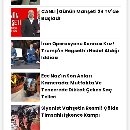
CANLI | Günün Manşeti 24 TV'de
Başladı
İran Operasyonu Sonrası Kriz!
Trump'ın Hegseth'i Hedef Aldığı
Iddiası
Ece Naz'ın Son Anları
Kamerada: Mutfakta Ve
Tencerede Dikkat Çeken Saç
Telleri
Siyonist Vahşetin Resmi! Çölde
Timsahlı Işkence Kampı