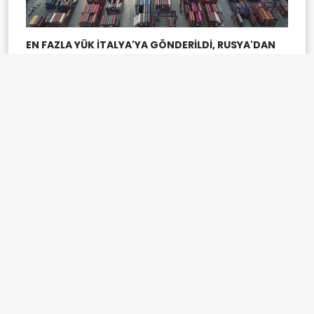
EN FAZLA YÜK İTALYA'YA GÖNDERİLDİ, RUSYA'DAN
GELDİ
2025'te limanlardan deniz yolu ile yurt dışına
gönderilen yükler arasında en fazla taşımanın 17
milyon 276 bin 832 ton ile İtalya'ya yapıldığını aktaran
Uraloğlu, şunları kaydetti:
"İtalya'yı, 13 milyon 518 bin 965 ton ile ABD ve 10 milyon
869 bin 420 ton ile Mısır takip etti. Türkiye'ye en fazla
yükün geldiği ülkeler ise sırasıyla 101 milyon 562 bin 166
ton ile Rusya, 21 milyon 729 bin 680 ton ile ABD ve 14
milyon 354 bin 73 ton ile Mısır oldu. Elleçlenen
konteyner miktarı ise geçen yıla göre yüzde 3,5
artarak 14 milyon TEU'ya ulaştı. 2025'te en fazla
konteyner elleçlemesi 3 milyon 428 bin 48 TEU ile
Ambarlı Bölge Liman Başkanlığı sınırlarında faaliyet
gösteren liman tesislerinde yapıldı. Ambarlı'yı 2 milyon
505 bin 678 TEU ile Kocaeli ve 2 milyon 138 bin 327