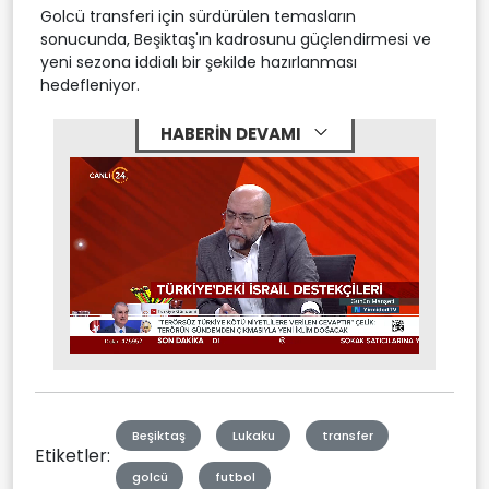
Golcü transferi için sürdürülen temasların
sonucunda, Beşiktaş'ın kadrosunu güçlendirmesi ve
yeni sezona iddialı bir şekilde hazırlanması
hedefleniyor.
HABERİN DEVAMI
Stream
Unmute
Type
Beşiktaş
Lukaku
transfer
Etiketler:
golcü
futbol