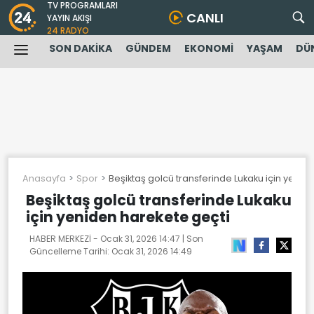
TV PROGRAMLARI
CANLI
YAYIN AKIŞI
24 RADYO
SON DAKİKA
GÜNDEM
EKONOMİ
YAŞAM
DÜ
Anasayfa
Spor
Beşiktaş golcü transferinde Lukaku için yenid
Beşiktaş golcü transferinde Lukaku
için yeniden harekete geçti
HABER MERKEZİ -
Ocak 31, 2026 14:47
| Son
Güncelleme Tarihi:
Ocak 31, 2026 14:49