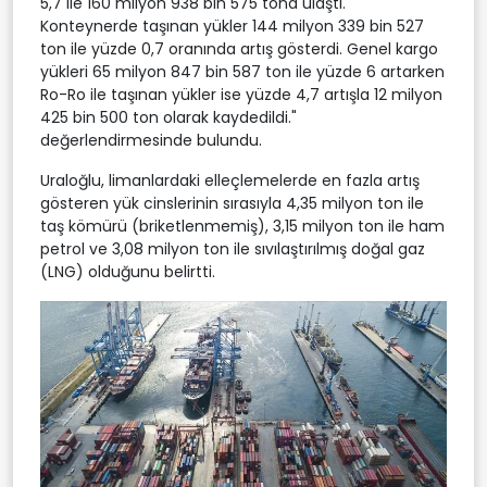
5,7 ile 160 milyon 938 bin 575 tona ulaştı.
Konteynerde taşınan yükler 144 milyon 339 bin 527
ton ile yüzde 0,7 oranında artış gösterdi. Genel kargo
yükleri 65 milyon 847 bin 587 ton ile yüzde 6 artarken
Ro-Ro ile taşınan yükler ise yüzde 4,7 artışla 12 milyon
425 bin 500 ton olarak kaydedildi."
değerlendirmesinde bulundu.
Uraloğlu, limanlardaki elleçlemelerde en fazla artış
gösteren yük cinslerinin sırasıyla 4,35 milyon ton ile
taş kömürü (briketlenmemiş), 3,15 milyon ton ile ham
petrol ve 3,08 milyon ton ile sıvılaştırılmış doğal gaz
(LNG) olduğunu belirtti.