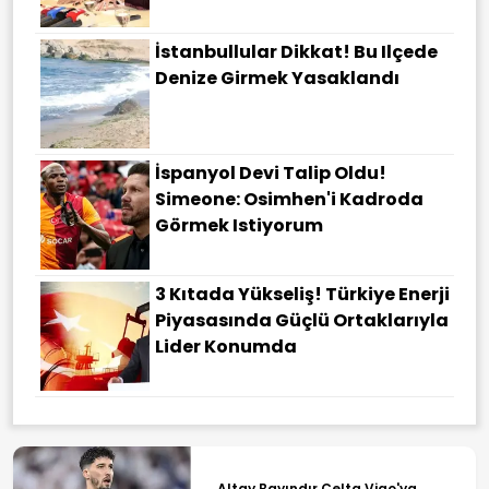
İstanbullular Dikkat! Bu Ilçede
Denize Girmek Yasaklandı
İspanyol Devi Talip Oldu!
Simeone: Osimhen'i Kadroda
Görmek Istiyorum
3 Kıtada Yükseliş! Türkiye Enerji
Piyasasında Güçlü Ortaklarıyla
Lider Konumda
Altay Bayındır Celta Vigo'ya