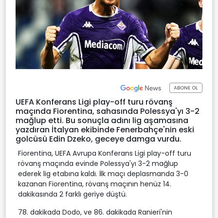
ABONE OL
UEFA Konferans Ligi play-off turu rövanş
maçında Fiorentina, sahasında Polessya'yı 3-2
mağlup etti. Bu sonuçla adını lig aşamasına
yazdıran İtalyan ekibinde Fenerbahçe'nin eski
golcüsü Edin Dzeko, geceye damga vurdu.
Fiorentina, UEFA Avrupa Konferans Ligi play-off turu
rövanş maçında evinde Polessya'yı 3-2 mağlup
ederek lig etabına kaldı. İlk maçı deplasmanda 3-0
kazanan Fiorentina, rövanş maçının henüz 14.
dakikasında 2 farklı geriye düştü.
78. dakikada Dodo, ve 86. dakikada Ranieri'nin