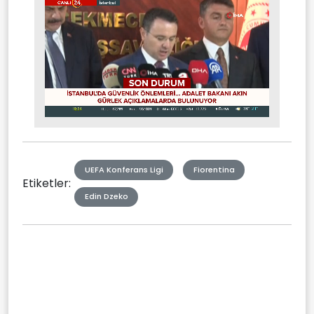
Stream
Mute
Type
UEFA Konferans Ligi
Fiorentina
Etiketler:
Edin Dzeko