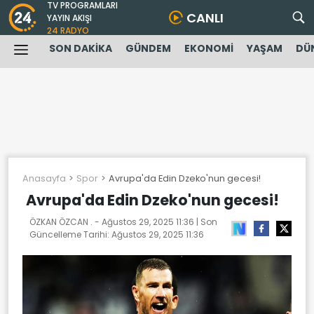
TV PROGRAMLARI
CANLI
YAYIN AKIŞI
24 RADYO
SON DAKİKA
GÜNDEM
EKONOMİ
YAŞAM
DÜ
Anasayfa
Spor
Avrupa'da Edin Dzeko'nun gecesi!
Avrupa'da Edin Dzeko'nun gecesi!
ÖZKAN ÖZCAN . -
Ağustos 29, 2025 11:36
| Son
Güncelleme Tarihi:
Ağustos 29, 2025 11:36