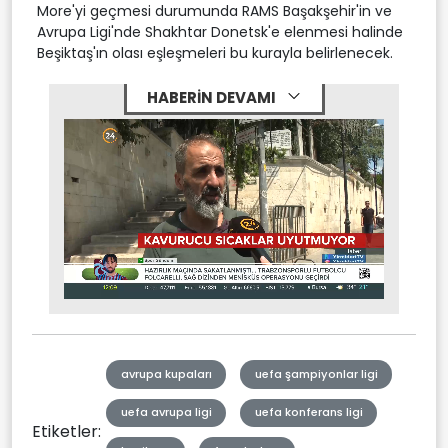
More'yi geçmesi durumunda RAMS Başakşehir'in ve
Avrupa Ligi'nde Shakhtar Donetsk'e elenmesi halinde
Beşiktaş'ın olası eşleşmeleri bu kurayla belirlenecek.
HABERİN DEVAMI
Stream
Mute
Type
avrupa kupaları
uefa şampiyonlar ligi
uefa avrupa ligi
uefa konferans ligi
Etiketler: