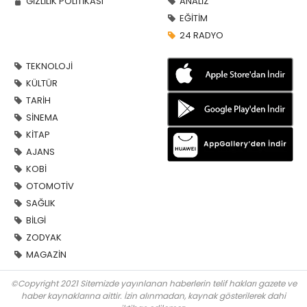
GİZLİLİK POLİTİKASI
ANALİZ
EĞİTİM
24 RADYO
TEKNOLOJİ
KÜLTÜR
TARİH
SİNEMA
KİTAP
AJANS
KOBİ
OTOMOTİV
SAĞLIK
BİLGİ
ZODYAK
MAGAZİN
©Copyright 2021 Sitemizde yayınlanan haberlerin telif hakları gazete ve
haber kaynaklarına aittir. İzin alınmadan, kaynak gösterilerek dahi