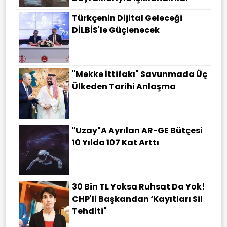
Türkçenin Dijital Geleceği
DİLBİS'le Güçlenecek
"Mekke İttifakı" Savunmada Üç
Ülkeden Tarihi Anlaşma
"Uzay"a Ayrılan AR-GE Bütçesi
10 Yılda 107 Kat Arttı
30 Bin TL Yoksa Ruhsat Da Yok!
CHP'li Başkandan ‘Kayıtları Sil
Tehditi"