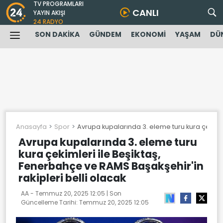
TV PROGRAMLARI
CANLI
YAYIN AKIŞI
24 RADYO
SON DAKİKA
GÜNDEM
EKONOMİ
YAŞAM
DÜ
Anasayfa
Spor
Avrupa kupalarında 3. eleme turu kura çekimle
Avrupa kupalarında 3. eleme turu
kura çekimleri ile Beşiktaş,
Fenerbahçe ve RAMS Başakşehir'in
rakipleri belli olacak
AA -
Temmuz 20, 2025 12:05
| Son
Güncelleme Tarihi:
Temmuz 20, 2025 12:05