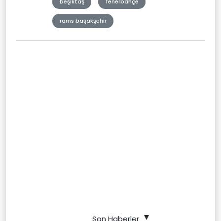
beşiktaş
fenerbahçe
rams başakşehir
Son Haberler