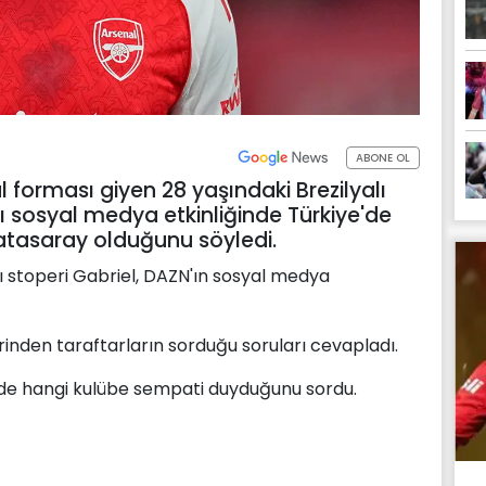
ABONE OL
l forması giyen 28 yaşındaki Brezilyalı
ğı sosyal medya etkinliğinde Türkiye'de
tasaray olduğunu söyledi.
lı stoperi Gabriel, DAZN'ın sosyal medya
inden taraftarların sorduğu soruları cevapladı.
ye'de hangi kulübe sempati duyduğunu sordu.