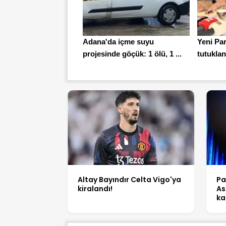
Adana'da içme suyu
Yeni Par
projesinde göçük: 1 ölü, 1 ...
tutukland
Altay Bayındır Celta Vigo'ya
Pa
kiralandı!
As
ka