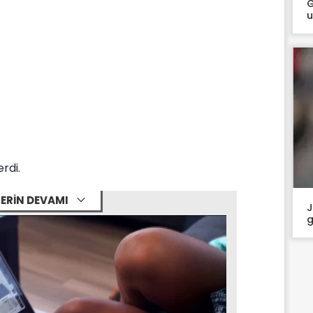
G
u
rdi.
ERİN DEVAMI
J
g