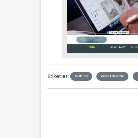
Stream
Mute
Type
Etiketler:
Gabriel
Galatasaray