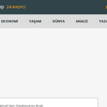
IŞI
24 RADYO
EKONOMİ
YAŞAM
DÜNYA
ANALİZ
YAZ
riel'den Galatasaray itirafı