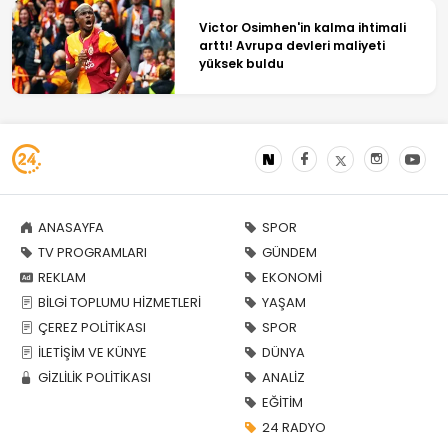
Victor Osimhen'in kalma ihtimali
arttı! Avrupa devleri maliyeti
yüksek buldu
ANASAYFA
SPOR
TV PROGRAMLARI
GÜNDEM
REKLAM
EKONOMİ
BİLGİ TOPLUMU HİZMETLERİ
YAŞAM
ÇEREZ POLİTİKASI
SPOR
İLETİŞİM VE KÜNYE
DÜNYA
GİZLİLİK POLİTİKASI
ANALİZ
EĞİTİM
24 RADYO