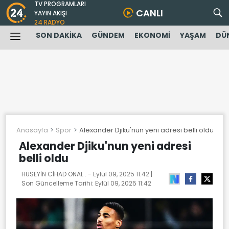
TV PROGRAMLARI
CANLI
YAYIN AKIŞI
24 RADYO
SON DAKİKA
GÜNDEM
EKONOMİ
YAŞAM
DÜ
Anasayfa
Spor
Alexander Djiku'nun yeni adresi belli oldu
Alexander Djiku'nun yeni adresi
belli oldu
HÜSEYİN CİHAD ÖNAL . -
Eylül 09, 2025 11:42
|
Son Güncelleme Tarihi:
Eylül 09, 2025 11:42