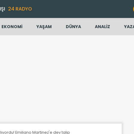
IŞI
24 RADYO
EKONOMİ
YAŞAM
DÜNYA
ANALİZ
YAZ
ılıyordu! Emiliano Martinez'e dev talip