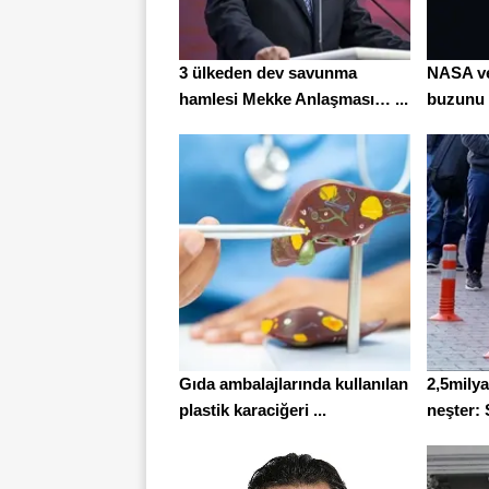
3 ülkeden dev savunma
NASA ve
hamlesi Mekke Anlaşması… ...
buzunu b
Gıda ambalajlarında kullanılan
2,5milya
plastik karaciğeri ...
neşter: 