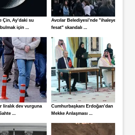
 Çin, Ay'daki su
Avcılar Belediyesi'nde "ihaleye
ulmak için ...
fesat" skandalı ...
r liralık dev vurguna
Cumhurbaşkanı Erdoğan'dan
Sahte ...
Mekke Anlaşması ...