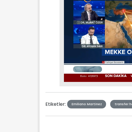
Stream
Mute
Type
Etiketler:
Emiliano Martinez
transfer h