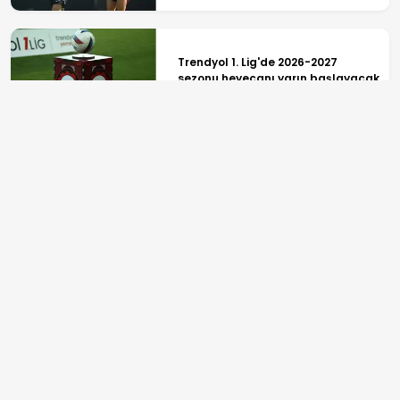
Trendyol 1. Lig'de 2026-2027
sezonu heyecanı yarın başlayacak
Galatasaray'da Rafael Leao
transferinde Osimhen faktörü!
ANASAYFA
SPOR
TV PROGRAMLARI
GÜNDEM
REKLAM
EKONOMİ