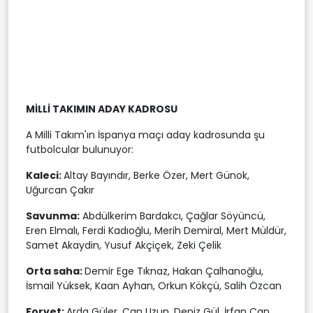
MİLLİ TAKIMIN ADAY KADROSU
A Milli Takım'ın İspanya maçı aday kadrosunda şu
futbolcular bulunuyor:
Kaleci:
Altay Bayındır, Berke Özer, Mert Günok,
Uğurcan Çakır
Savunma:
Abdülkerim Bardakcı, Çağlar Söyüncü,
Eren Elmalı, Ferdi Kadıoğlu, Merih Demiral, Mert Müldür,
Samet Akaydin, Yusuf Akçiçek, Zeki Çelik
Orta saha:
Demir Ege Tıknaz, Hakan Çalhanoğlu,
İsmail Yüksek, Kaan Ayhan, Orkun Kökçü, Salih Özcan
Forvet:
Arda Güler, Can Uzun, Deniz Gül, İrfan Can