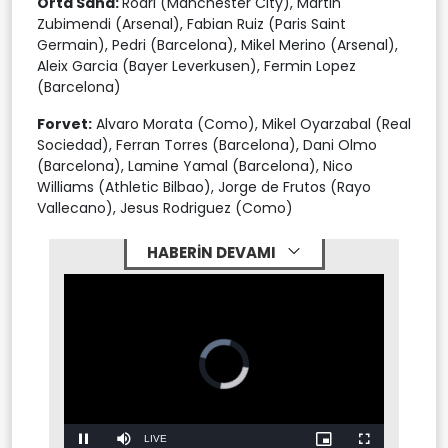
Orta Saha:
Rodri (Manchester City), Martin
Zubimendi (Arsenal), Fabian Ruiz (Paris Saint
Germain), Pedri (Barcelona), Mikel Merino (Arsenal),
Aleix Garcia (Bayer Leverkusen), Fermin Lopez
(Barcelona)
Forvet:
Alvaro Morata (Como), Mikel Oyarzabal (Real
Sociedad), Ferran Torres (Barcelona), Dani Olmo
(Barcelona), Lamine Yamal (Barcelona), Nico
Williams (Athletic Bilbao), Jorge de Frutos (Rayo
Vallecano), Jesus Rodriguez (Como)
HABERİN DEVAMI
Video
Player
is
loading.
Stream
LIVE
Pause
Mute
Picture-
Fullscreen