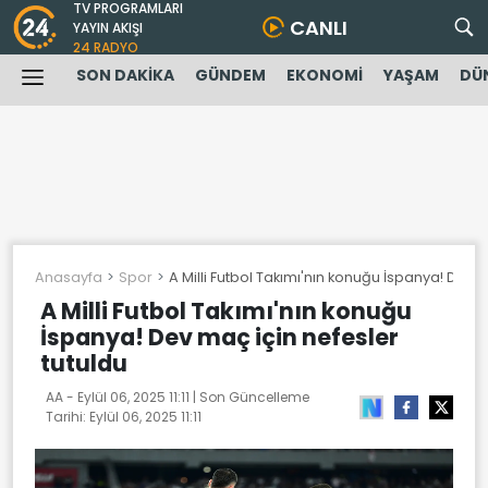
TV PROGRAMLARI
CANLI
YAYIN AKIŞI
24 RADYO
SON DAKİKA
GÜNDEM
EKONOMİ
YAŞAM
DÜ
Anasayfa
Spor
A Milli Futbol Takımı'nın konuğu İspanya! Dev m
A Milli Futbol Takımı'nın konuğu
İspanya! Dev maç için nefesler
tutuldu
AA -
Eylül 06, 2025 11:11
| Son Güncelleme
Tarihi:
Eylül 06, 2025 11:11