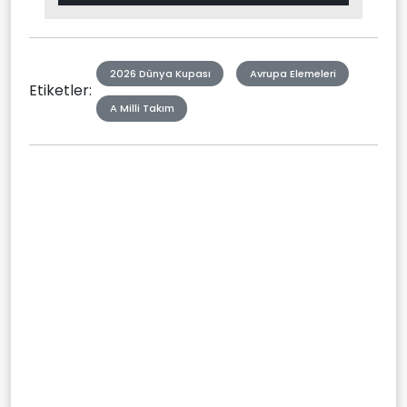
in-
Picture
Type
2026 Dünya Kupası
Avrupa Elemeleri
Etiketler:
A Milli Takım