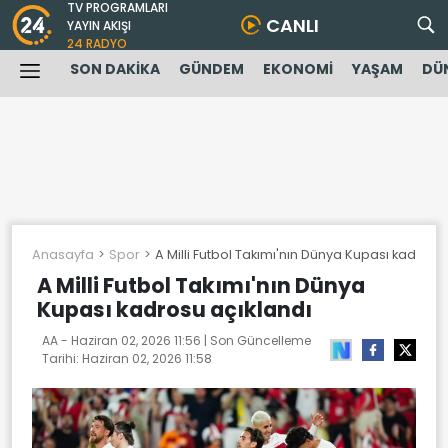
TV PROGRAMLARI
CANLI
YAYIN AKIŞI
24 RADYO
SON DAKİKA
GÜNDEM
EKONOMİ
YAŞAM
DÜ
Anasayfa
Spor
A Milli Futbol Takımı'nın Dünya Kupası kadrosu
A Milli Futbol Takımı'nın Dünya
Kupası kadrosu açıklandı
AA -
Haziran 02, 2026 11:56
| Son Güncelleme
Tarihi:
Haziran 02, 2026 11:58