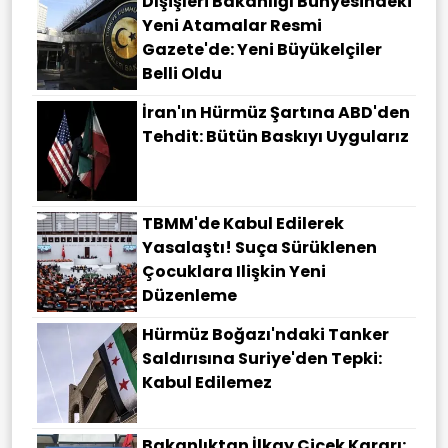
Dışişleri Bakanlığı Bünyesindeki
Yeni Atamalar Resmi
Gazete'de: Yeni Büyükelçiler
Belli Oldu
İran'ın Hürmüz Şartına ABD'den
Tehdit: Bütün Baskıyı Uygularız
TBMM'de Kabul Edilerek
Yasalaştı! Suça Sürüklenen
Çocuklara Ilişkin Yeni
Düzenleme
Hürmüz Boğazı'ndaki Tanker
Saldırısına Suriye'den Tepki:
Kabul Edilemez
Bakanlıktan İlkay Çiçek Kararı: