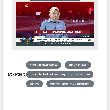
Stream
Mute
Type
a milli futbol takımı
dünya kupası
Etiketler:
a milli futbol takımı dünya kupası kadrosu
türkiye
dünya kupası maç programı