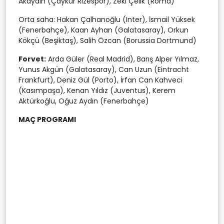
Akaydin (Çaykur Rizespor), Zeki Çelik (Roma)
Orta saha: Hakan Çalhanoğlu (Inter), İsmail Yüksek
(Fenerbahçe), Kaan Ayhan (Galatasaray), Orkun
Kökçü (Beşiktaş), Salih Özcan (Borussia Dortmund)
Forvet:
Arda Güler (Real Madrid), Barış Alper Yılmaz,
Yunus Akgün (Galatasaray), Can Uzun (Eintracht
Frankfurt), Deniz Gül (Porto), İrfan Can Kahveci
(Kasımpaşa), Kenan Yıldız (Juventus), Kerem
Aktürkoğlu, Oğuz Aydın (Fenerbahçe)
MAÇ PROGRAMI