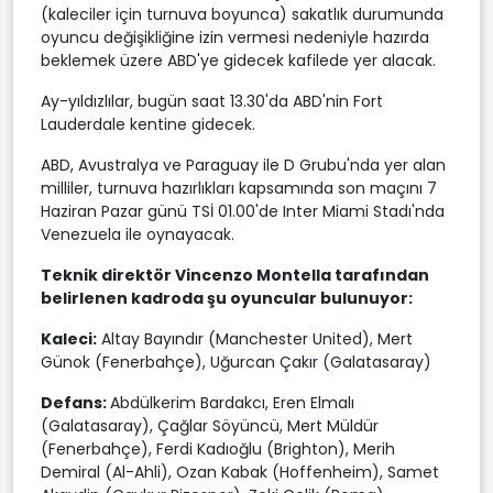
(kaleciler için turnuva boyunca) sakatlık durumunda
oyuncu değişikliğine izin vermesi nedeniyle hazırda
beklemek üzere ABD'ye gidecek kafilede yer alacak.
Ay-yıldızlılar, bugün saat 13.30'da ABD'nin Fort
Lauderdale kentine gidecek.
ABD, Avustralya ve Paraguay ile D Grubu'nda yer alan
milliler, turnuva hazırlıkları kapsamında son maçını 7
Haziran Pazar günü TSİ 01.00'de Inter Miami Stadı'nda
Venezuela ile oynayacak.
Teknik direktör Vincenzo Montella tarafından
belirlenen kadroda şu oyuncular bulunuyor:
Kaleci:
Altay Bayındır (Manchester United), Mert
Günok (Fenerbahçe), Uğurcan Çakır (Galatasaray)
Defans:
Abdülkerim Bardakcı, Eren Elmalı
(Galatasaray), Çağlar Söyüncü, Mert Müldür
(Fenerbahçe), Ferdi Kadıoğlu (Brighton), Merih
Demiral (Al-Ahli), Ozan Kabak (Hoffenheim), Samet