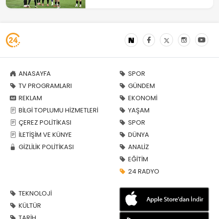
ANASAYFA
SPOR
TV PROGRAMLARI
GÜNDEM
REKLAM
EKONOMİ
BİLGİ TOPLUMU HİZMETLERİ
YAŞAM
ÇEREZ POLİTİKASI
SPOR
İLETİŞİM VE KÜNYE
DÜNYA
GİZLİLİK POLİTİKASI
ANALİZ
EĞİTİM
24 RADYO
TEKNOLOJİ
KÜLTÜR
TARİH