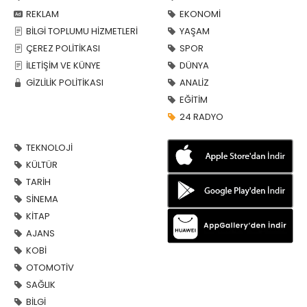
REKLAM
EKONOMİ
BİLGİ TOPLUMU HİZMETLERİ
YAŞAM
ÇEREZ POLİTİKASI
SPOR
İLETİŞİM VE KÜNYE
DÜNYA
GİZLİLİK POLİTİKASI
ANALİZ
EĞİTİM
24 RADYO
TEKNOLOJİ
KÜLTÜR
TARİH
SİNEMA
KİTAP
AJANS
KOBİ
OTOMOTİV
SAĞLIK
BİLGİ