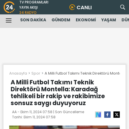
TV PROGRAMLARI
CANLI
YAYIN AKIŞI
24 RADYO
SON DAKİKA
GÜNDEM
EKONOMİ
YAŞAM
DÜ
Anasayfa
Spor
A Milli Futbol Takımı Teknik Direktörü Montella
A Milli Futbol Takımı Teknik
Direktörü Montella: Karadağ
tehlikeli bir rakip ve rakibimize
sonsuz saygı duyuyoruz
AA -
Ekim 11, 2024 07:58
| Son Güncelleme
Tarihi:
Ekim 11, 2024 07:58