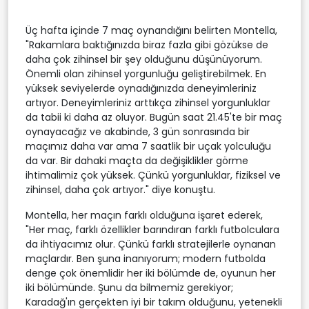
Üç hafta içinde 7 maç oynandığını belirten Montella,
"Rakamlara baktığınızda biraz fazla gibi gözükse de
daha çok zihinsel bir şey olduğunu düşünüyorum.
Önemli olan zihinsel yorgunluğu geliştirebilmek. En
yüksek seviyelerde oynadığınızda deneyimleriniz
artıyor. Deneyimleriniz arttıkça zihinsel yorgunluklar
da tabii ki daha az oluyor. Bugün saat 21.45'te bir maç
oynayacağız ve akabinde, 3 gün sonrasında bir
maçımız daha var ama 7 saatlik bir uçak yolculuğu
da var. Bir dahaki maçta da değişiklikler görme
ihtimalimiz çok yüksek. Çünkü yorgunluklar, fiziksel ve
zihinsel, daha çok artıyor." diye konuştu.
Montella, her maçın farklı olduğuna işaret ederek,
"Her maç, farklı özellikler barındıran farklı futbolculara
da ihtiyacımız olur. Çünkü farklı stratejilerle oynanan
maçlardır. Ben şuna inanıyorum; modern futbolda
denge çok önemlidir her iki bölümde de, oyunun her
iki bölümünde. Şunu da bilmemiz gerekiyor;
Karadağ'ın gerçekten iyi bir takım olduğunu, yetenekli