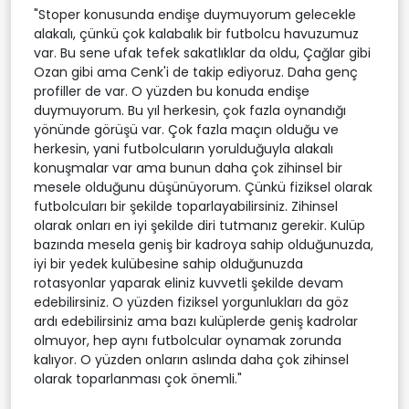
"Stoper konusunda endişe duymuyorum gelecekle
alakalı, çünkü çok kalabalık bir futbolcu havuzumuz
var. Bu sene ufak tefek sakatlıklar da oldu, Çağlar gibi
Ozan gibi ama Cenk'i de takip ediyoruz. Daha genç
profiller de var. O yüzden bu konuda endişe
duymuyorum. Bu yıl herkesin, çok fazla oynandığı
yönünde görüşü var. Çok fazla maçın olduğu ve
herkesin, yani futbolcuların yorulduğuyla alakalı
konuşmalar var ama bunun daha çok zihinsel bir
mesele olduğunu düşünüyorum. Çünkü fiziksel olarak
futbolcuları bir şekilde toparlayabilirsiniz. Zihinsel
olarak onları en iyi şekilde diri tutmanız gerekir. Kulüp
bazında mesela geniş bir kadroya sahip olduğunuzda,
iyi bir yedek kulübesine sahip olduğunuzda
rotasyonlar yaparak eliniz kuvvetli şekilde devam
edebilirsiniz. O yüzden fiziksel yorgunlukları da göz
ardı edebilirsiniz ama bazı kulüplerde geniş kadrolar
olmuyor, hep aynı futbolcular oynamak zorunda
kalıyor. O yüzden onların aslında daha çok zihinsel
olarak toparlanması çok önemli."