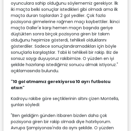
oyunculara sahip olduğunu söylememiz gerekiyor. İlk
iki maçta belki sonuçlar istedikleri gibi olmadı ama ilk
maçta duran toplardan 2 gol yediler. Çok fazla
pozisyona girmelerine rağmen maçı kaybettiler. İkinci
maçta Galler'e karşı hemen maçın başında geriye
düştükten sonra birçok pozisyona giren bir takım
olduğunu hepimize gösterdi, tehlikeli olduklarını
gösterdiler. Sadece sonuçlandıramadıkları için böyle
sonuçlarla karşılaştılar. Tabii ki tehlikeli bir rakip. Biz de
sonsuz saygı duyuyoruz rakibimize. O yüzden en iyi
şekilde hazırlanıp istediğimiz sonucu almak istiyoruz."
açıklamasında bulundu.
"10 gol atmamız gerekiyorsa 10 ayrı futbolcu
atsın"
Kadroyu rakibe göre seçtiklerinin altını çizen Montella,
şunları söyledi:
"Ben geldiğim günden itibaren bizden daha çok
pozisyona giren bir rakip olmadı diye hatırlıyorum.
Avrupa Şampiyonası'nda da aynı şekilde. O yüzden