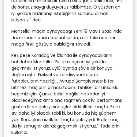
rakiplerinin tehlikeli bir takım olduğunu belirterek, "Biz
de sonsuz saygı duyuyoruz rakibimize. O yüzden en
iyi şekilde hazırlanıp istediğimiz sonucu almak
istiyoruz." dedi.
Montella, maçın oynayacağı Yeni 19 Mayıs Stadı'nda
düzenlenen basın toplantısında, milli takımda her
maça final gözüyle bakıldığını söyledi.
Peş peşe Karadağ ve İzlanda ile oynayacaklarını
hatırlatan Montella, "Bu iki maçı en iyi şekilde
geçirmek istiyoruz. Eylül ayında şöyle bir konuya
değinmiştik. Fiziksel ve kondisyonel olarak
futbolcuların hazırlığı... Avrupa Şampiyonası biter
bitmez maçların olması tabii ki tehlikeli bir unsurdu
hepimiz için. Çünkü belirli değildi ne kadar iyi
olabileceğimiz ama ona rağmen çok iyi performans
gösterdik ve çok iyi sonuçlar aldık ilk iki maçta. Ekim
ayı daha iyi olacak tabii ki, bu konuda hiç şüphem
yok. Sonuçlarımız ilk iki maçta çok iyiydi. Bu iki maçı
da iyi sonuçlar alarak geçirmek istiyoruz." ifadelerini
kullandı.