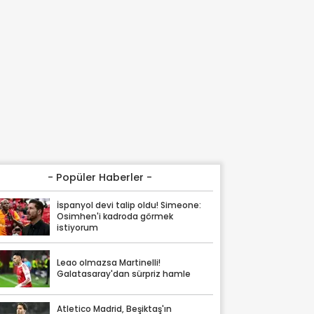
- Popüler Haberler -
İspanyol devi talip oldu! Simeone:
Osimhen'i kadroda görmek
istiyorum
Leao olmazsa Martinelli!
Galatasaray'dan sürpriz hamle
Atletico Madrid, Beşiktaş'ın