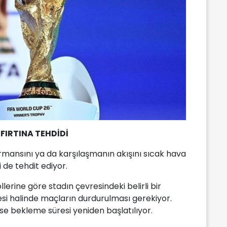
FIRTINA TEHDİDİ
mansını ya da karşılaşmanın akışını sıcak hava
 de tehdit ediyor.
erine göre stadın çevresindeki belirli bir
esi halinde maçların durdurulması gerekiyor.
ise bekleme süresi yeniden başlatılıyor.