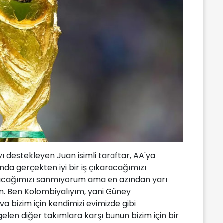
 destekleyen Juan isimli taraftar, AA'ya
da gerçekten iyi bir iş çıkaracağımızı
acağımızı sanmıyorum ama en azından yarı
m. Ben Kolombiyalıyım, yani Güney
 bizim için kendimizi evimizde gibi
elen diğer takımlara karşı bunun bizim için bir