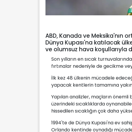
ABD, Kanada ve Meksika'nın ort
Dünya Kupası'na katılacak ülkele
ve olumsuz hava koşullarıyla
Son yılların en sıcak turnuvaların
fırtınalar nedeniyle de gecikme vey
İlk kez 48 ülkenin mücadele edeceğ
yapacak kentlerin tamamına yakının
Yapılan analizler, maçların önemli
üzerindeki sıcaklıklarda oynanabil
hissedilen sıcaklığın çok daha yüksek
1994'te de Dünya Kupası'na ev sahip
Orlando kentinde oynadığı mücadel