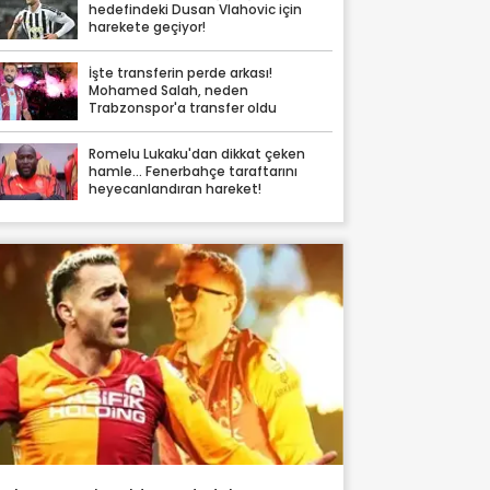
hedefindeki Dusan Vlahovic için
harekete geçiyor!
İşte transferin perde arkası!
Mohamed Salah, neden
Trabzonspor'a transfer oldu
Romelu Lukaku'dan dikkat çeken
hamle... Fenerbahçe taraftarını
heyecanlandıran hareket!