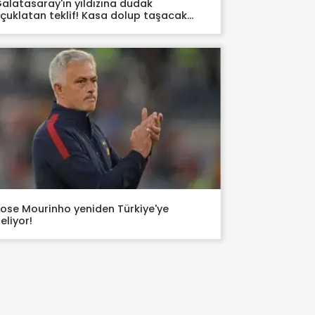
alatasaray'ın yıldızına dudak
çuklatan teklif! Kasa dolup taşacak...
ose Mourinho yeniden Türkiye'ye
eliyor!