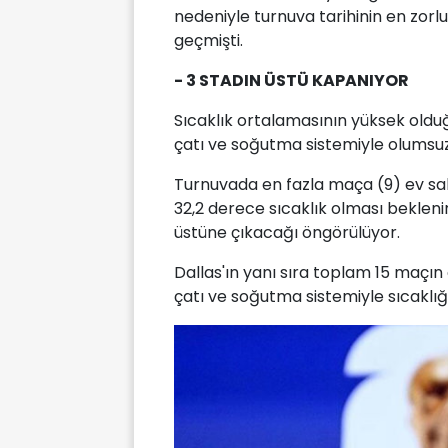
nedeniyle turnuva tarihinin en zorlu
geçmişti.
- 3 STADIN ÜSTÜ KAPANIYOR
Sıcaklık ortalamasının yüksek olduğ
çatı ve soğutma sistemiyle olumsu
Turnuvada en fazla maça (9) ev sa
32,2 derece sıcaklık olması beklenir
üstüne çıkacağı öngörülüyor.
Dallas'ın yanı sıra toplam 15 maçı
çatı ve soğutma sistemiyle sıcaklığı