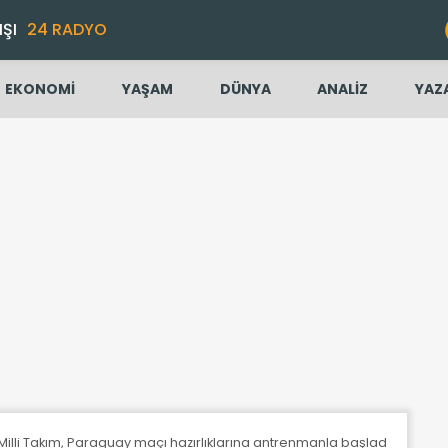
IŞI
24 RADYO
EKONOMİ
YAŞAM
DÜNYA
ANALİZ
YAZ
Milli Takım, Paraguay maçı hazırlıklarına antrenmanla başladı