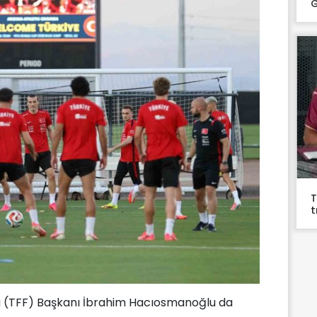
G
T
t
u (TFF) Başkanı İbrahim Hacıosmanoğlu da