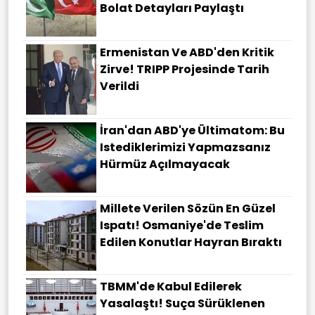
Bolat Detayları Paylaştı
Ermenistan Ve ABD'den Kritik
Zirve! TRIPP Projesinde Tarih
Verildi
İran'dan ABD'ye Ültimatom: Bu
Istediklerimizi Yapmazsanız
Hürmüz Açılmayacak
Millete Verilen Sözün En Güzel
Ispatı! Osmaniye'de Teslim
Edilen Konutlar Hayran Bıraktı
TBMM'de Kabul Edilerek
Yasalaştı! Suça Sürüklenen