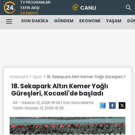
TV PROGRAMLARI
CANLI
YAYIN AKIŞI
24 RADYO
SON DAKİKA
GÜNDEM
EKONOMİ
YAŞAM
DÜ
Anasayfa
Spor
18. Sekapark Altın Kemer Yağlı Güreşleri, Koca
18. Sekapark Altın Kemer Yağlı
Güreşleri, Kocaeli'de başladı
AA -
Haziran 12, 2026 15:28
| Son Güncelleme
Tarihi:
Haziran 12, 2026 15:28