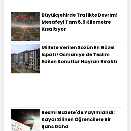
Etkisiz Hale Getirildi
Büyükşehirde Trafikte Devrim!
Mesafeyi Tam 6,5 Kilometre
Kısaltıyor
Millete Verilen Sözün En Güzel
Ispatı! Osmaniye'de Teslim
Edilen Konutlar Hayran Bıraktı
Hürmüz Boğazı'nda Sıcak
Pazarlık! Umman Masadaki Son
Durumu Açıkladı
Resmi Gazete'de Yayımlandı:
Kaydı Silinen Öğrencilere Bir
Şans Daha