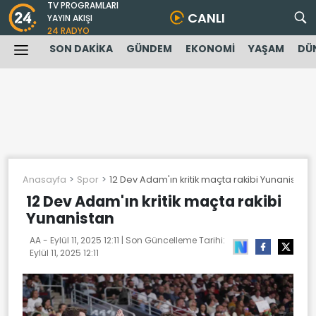
TV PROGRAMLARI
CANLI
YAYIN AKIŞI
24 RADYO
SON DAKİKA
GÜNDEM
EKONOMİ
YAŞAM
DÜ
Anasayfa
Spor
12 Dev Adam'ın kritik maçta rakibi Yunanistan
12 Dev Adam'ın kritik maçta rakibi
Yunanistan
AA -
Eylül 11, 2025 12:11
| Son Güncelleme Tarihi:
Eylül 11, 2025 12:11