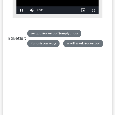
Stream
LIVE
Pause
Mute
Picture-
Fullscreen
in-
Picture
Type
Avrupa Basketbol Şampiyonası
Etiketler:
Yunanistan Maçı
A Milli Erkek Basketbol