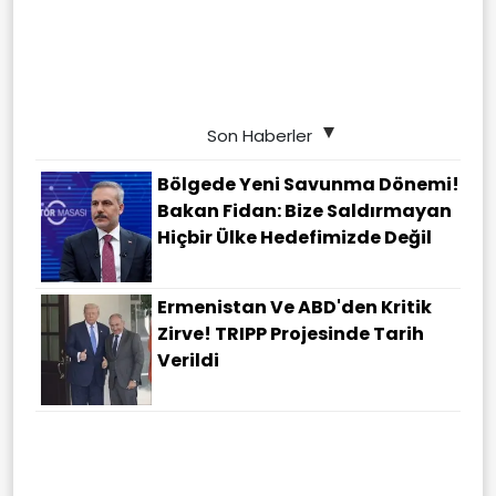
Son Haberler
Bölgede Yeni Savunma Dönemi!
Bakan Fidan: Bize Saldırmayan
Hiçbir Ülke Hedefimizde Değil
Ermenistan Ve ABD'den Kritik
Zirve! TRIPP Projesinde Tarih
Verildi
"Sığınmacı Kamplarını
Bombalayacaklardı" Iddiası!
Marib'de Husilere Ait 2 İHA