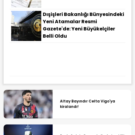
Dışişleri Bakanlığı Bünyesindeki
Yeni Atamalar Resmi
Gazete'de: Yeni Büyükelçiler
Belli Oldu
İran'dan ABD'ye Ültimatom: Bu
Istediklerimizi Yapmazsanız
Hürmüz Açılmayacak
Altay Bayındır Celta Vigo'ya
kiralandı!