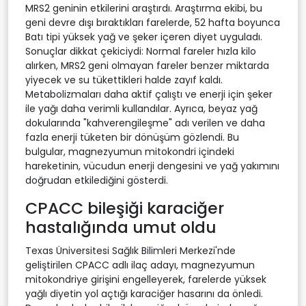
MRS2 geninin etkilerini araştırdı. Araştırma ekibi, bu
geni devre dışı bıraktıkları farelerde, 52 hafta boyunca
Batı tipi yüksek yağ ve şeker içeren diyet uyguladı.
Sonuçlar dikkat çekiciydi: Normal fareler hızla kilo
alırken, MRS2 geni olmayan fareler benzer miktarda
yiyecek ve su tükettikleri halde zayıf kaldı.
Metabolizmaları daha aktif çalıştı ve enerji için şeker
ile yağı daha verimli kullandılar. Ayrıca, beyaz yağ
dokularında "kahverengileşme" adı verilen ve daha
fazla enerji tüketen bir dönüşüm gözlendi. Bu
bulgular, magnezyumun mitokondri içindeki
hareketinin, vücudun enerji dengesini ve yağ yakımını
doğrudan etkilediğini gösterdi.
CPACC bileşiği karaciğer
hastalığında umut oldu
Texas Üniversitesi Sağlık Bilimleri Merkezi'nde
geliştirilen CPACC adlı ilaç adayı, magnezyumun
mitokondriye girişini engelleyerek, farelerde yüksek
yağlı diyetin yol açtığı karaciğer hasarını da önledi.