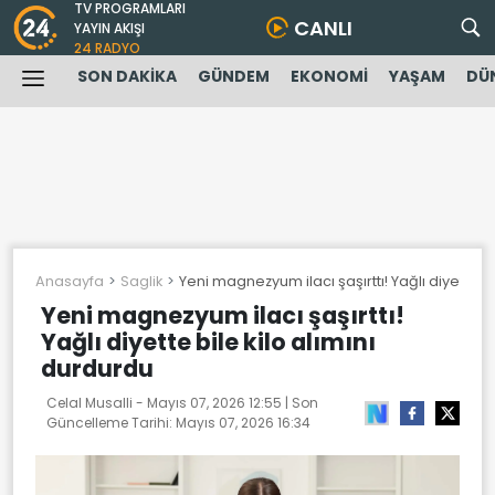
TV PROGRAMLARI
CANLI
YAYIN AKIŞI
24 RADYO
SON DAKİKA
GÜNDEM
EKONOMİ
YAŞAM
DÜ
Anasayfa
Saglik
Yeni magnezyum ilacı şaşırttı! Yağlı diyette bi
Yeni magnezyum ilacı şaşırttı!
Yağlı diyette bile kilo alımını
durdurdu
Celal Musalli -
Mayıs 07, 2026 12:55
| Son
Güncelleme Tarihi:
Mayıs 07, 2026 16:34