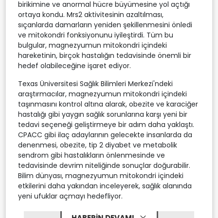
birikimine ve anormal hücre büyümesine yol açtığı
ortaya kondu. Mrs2 aktivitesinin azaltılması,
sıçanlarda damarların yeniden şekillenmesini önledi
ve mitokondri fonksiyonunu iyileştirdi. Tüm bu
bulgular, magnezyumun mitokondri içindeki
hareketinin, birçok hastalığın tedavisinde önemli bir
hedef olabileceğine işaret ediyor.
Texas Üniversitesi Sağlık Bilimleri Merkezi'ndeki
araştırmacılar, magnezyumun mitokondri içindeki
taşınmasını kontrol altına alarak, obezite ve karaciğer
hastalığı gibi yaygın sağlık sorunlarına karşı yeni bir
tedavi seçeneği geliştirmeye bir adım daha yaklaştı.
CPACC gibi ilaç adaylarının gelecekte insanlarda da
denenmesi, obezite, tip 2 diyabet ve metabolik
sendrom gibi hastalıkların önlenmesinde ve
tedavisinde devrim niteliğinde sonuçlar doğurabilir.
Bilim dünyası, magnezyumun mitokondri içindeki
etkilerini daha yakından inceleyerek, sağlık alanında
yeni ufuklar açmayı hedefliyor.
HABERİN DEVAMI