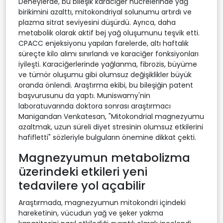
Deneylerde, bu bileşik karaciğer hücrelerinde yağ
birikimini azalttı, mitokondriyal solunumu artırdı ve
plazma sitrat seviyesini düşürdü. Ayrıca, daha
metabolik olarak aktif bej yağ oluşumunu teşvik etti.
CPACC enjeksiyonu yapılan farelerde, altı haftalık
süreçte kilo alımı sınırlandı ve karaciğer fonksiyonları
iyileşti. Karaciğerlerinde yağlanma, fibrozis, büyüme
ve tümör oluşumu gibi olumsuz değişiklikler büyük
oranda önlendi. Araştırma ekibi, bu bileşiğin patent
başvurusunu da yaptı. Muniswamy'nin
laboratuvarında doktora sonrası araştırmacı
Manigandan Venkatesan, "Mitokondrial magnezyumu
azaltmak, uzun süreli diyet stresinin olumsuz etkilerini
hafifletti" sözleriyle bulguların önemine dikkat çekti.
Magnezyumun metabolizma
üzerindeki etkileri yeni
tedavilere yol açabilir
Araştırmada, magnezyumun mitokondri içindeki
hareketinin, vücudun yağ ve şeker yakma