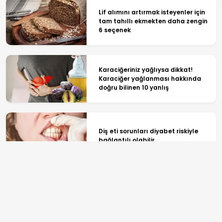
Lif alımını artırmak isteyenler için
tam tahıllı ekmekten daha zengin
6 seçenek
Karaciğeriniz yağlıysa dikkat!
Karaciğer yağlanması hakkında
doğru bilinen 10 yanlış
Diş eti sorunları diyabet riskiyle
bağlantılı olabilir
DEÜ Hastanesinde büyük dönüşüm:
Nitelikli hekim kadrosu daha da
güçleniyor