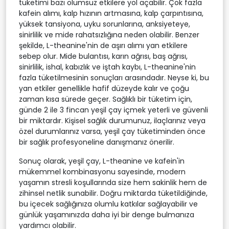
tüketimi bazı olumsuz etkilere yol açabilir. Çok fazla
kafein alımı, kalp hızının artmasına, kalp çarpıntısına,
yüksek tansiyona, uyku sorunlarına, anksiyeteye,
sinirlilik ve mide rahatsızlığına neden olabilir. Benzer
şekilde, L-theanine'nin de aşırı alımı yan etkilere
sebep olur. Mide bulantısı, karın ağrısı, baş ağrısı,
sinirlilik, ishal, kabızlık ve iştah kaybı, L-theanine'nin
fazla tüketilmesinin sonuçları arasındadır. Neyse ki, bu
yan etkiler genellikle hafif düzeyde kalır ve çoğu
zaman kısa sürede geçer. Sağlıklı bir tüketim için,
günde 2 ile 3 fincan yeşil çay içmek yeterli ve güvenli
bir miktardır. Kişisel sağlık durumunuz, ilaçlarınız veya
özel durumlarınız varsa, yeşil çay tüketiminden önce
bir sağlık profesyoneline danışmanız önerilir.
Sonuç olarak, yeşil çay, L-theanine ve kafein'in
mükemmel kombinasyonu sayesinde, modern
yaşamın stresli koşullarında size hem sakinlik hem de
zihinsel netlik sunabilir. Doğru miktarda tüketildiğinde,
bu içecek sağlığınıza olumlu katkılar sağlayabilir ve
günlük yaşamınızda daha iyi bir denge bulmanıza
yardımcı olabilir.