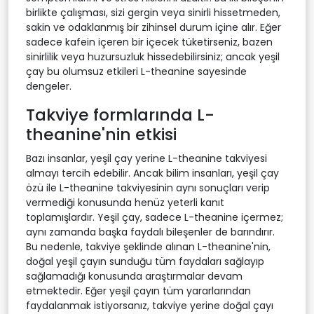
birlikte çalışması, sizi gergin veya sinirli hissetmeden,
sakin ve odaklanmış bir zihinsel durum içine alır. Eğer
sadece kafein içeren bir içecek tüketirseniz, bazen
sinirlilik veya huzursuzluk hissedebilirsiniz; ancak yeşil
çay bu olumsuz etkileri L-theanine sayesinde
dengeler.
Takviye formlarında L-
theanine'nin etkisi
Bazı insanlar, yeşil çay yerine L-theanine takviyesi
almayı tercih edebilir. Ancak bilim insanları, yeşil çay
özü ile L-theanine takviyesinin aynı sonuçları verip
vermediği konusunda henüz yeterli kanıt
toplamışlardır. Yeşil çay, sadece L-theanine içermez;
aynı zamanda başka faydalı bileşenler de barındırır.
Bu nedenle, takviye şeklinde alınan L-theanine'nin,
doğal yeşil çayın sunduğu tüm faydaları sağlayıp
sağlamadığı konusunda araştırmalar devam
etmektedir. Eğer yeşil çayın tüm yararlarından
faydalanmak istiyorsanız, takviye yerine doğal çayı