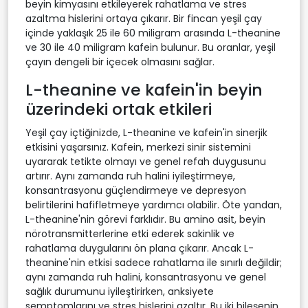
beyin kimyasını etkileyerek rahatlama ve stres
azaltma hislerini ortaya çıkarır. Bir fincan yeşil çay
içinde yaklaşık 25 ile 60 miligram arasında L-theanine
ve 30 ile 40 miligram kafein bulunur. Bu oranlar, yeşil
çayın dengeli bir içecek olmasını sağlar.
L-theanine ve kafein'in beyin
üzerindeki ortak etkileri
Yeşil çay içtiğinizde, L-theanine ve kafein'in sinerjik
etkisini yaşarsınız. Kafein, merkezi sinir sistemini
uyararak tetikte olmayı ve genel refah duygusunu
artırır. Aynı zamanda ruh halini iyileştirmeye,
konsantrasyonu güçlendirmeye ve depresyon
belirtilerini hafifletmeye yardımcı olabilir. Öte yandan,
L-theanine'nin görevi farklıdır. Bu amino asit, beyin
nörotransmitterlerine etki ederek sakinlik ve
rahatlama duygularını ön plana çıkarır. Ancak L-
theanine'nin etkisi sadece rahatlama ile sınırlı değildir;
aynı zamanda ruh halini, konsantrasyonu ve genel
sağlık durumunu iyileştirirken, anksiyete
semptomlarını ve stres hislerini azaltır. Bu iki bileşenin