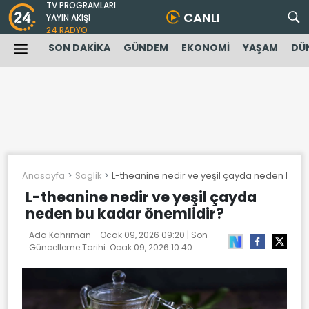
TV PROGRAMLARI
CANLI
YAYIN AKIŞI
24 RADYO
SON DAKİKA
GÜNDEM
EKONOMİ
YAŞAM
DÜ
Anasayfa
Saglik
L-theanine nedir ve yeşil çayda neden bu k
L-theanine nedir ve yeşil çayda
neden bu kadar önemlidir?
Ada Kahriman -
Ocak 09, 2026 09:20
| Son
Güncelleme Tarihi:
Ocak 09, 2026 10:40