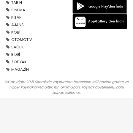
TARİH
SİNEMA
KİTAP
AJANS
KOBİ
OTOMOTİV
SAĞLIK
BİLGİ
ZODYAK
MAGAZİN
©Copyright 2021 Sitemizde yayınlanan haberlerin telif hakları gazete ve
haber kaynaklarına aittir. İzin alınmadan, kaynak gösterilerek dahi
iktibas edilemez.