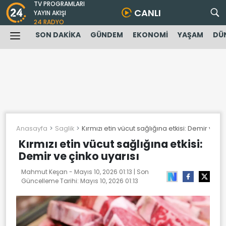
TV PROGRAMLARI
CANLI
YAYIN AKIŞI
24 RADYO
SON DAKİKA
GÜNDEM
EKONOMİ
YAŞAM
DÜ
Anasayfa
Saglik
Kırmızı etin vücut sağlığına etkisi: Demir ve çi
Kırmızı etin vücut sağlığına etkisi:
Demir ve çinko uyarısı
Mahmut Keşan -
Mayıs 10, 2026 01:13
| Son
Güncelleme Tarihi:
Mayıs 10, 2026 01:13