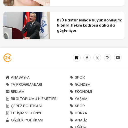
DEÜ Hastanesinde büyük dönüşüm:
Nitelikli hekim kadrosu daha da
güçleniyor
ANASAYFA
SPOR
TV PROGRAMLARI
GÜNDEM
REKLAM
EKONOMİ
BİLGİ TOPLUMU HİZMETLERİ
YAŞAM
ÇEREZ POLİTİKASI
SPOR
İLETİŞİM VE KÜNYE
DÜNYA
GİZLİLİK POLİTİKASI
ANALİZ
EĞİTİM