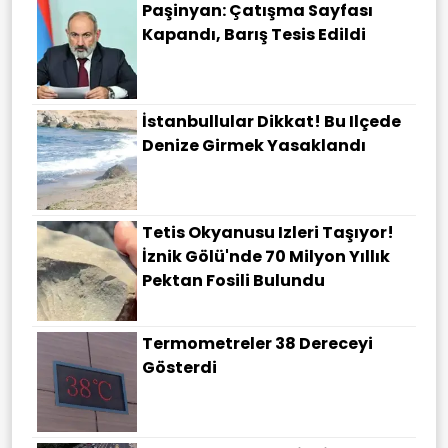
Paşinyan: Çatışma Sayfası
Kapandı, Barış Tesis Edildi
İstanbullular Dikkat! Bu Ilçede
Denize Girmek Yasaklandı
Tetis Okyanusu Izleri Taşıyor!
İznik Gölü'nde 70 Milyon Yıllık
Pektan Fosili Bulundu
Termometreler 38 Dereceyi
Gösterdi