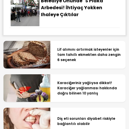
Belediye Önünde "S Plaka"
Arbedesi! İhtiyaç Yokken
Ihaleye Çıktılar
Lif alımını artırmak isteyenler için
tam tahıllı ekmekten daha zengin
6 seçenek
Karaciğeriniz yağlıysa dikkat!
Karaciğer yağlanması hakkında
doğru bilinen 10 yanlış
Diş eti sorunları diyabet riskiyle
bağlantılı olabilir