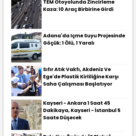
TEM Otoyolunda Zincirleme
Kaza: 10 Araç Birbirine Girdi
Adana'da Içme Suyu Projesinde
Göçük: 1 Ölü, 1 Yaralı
Sıfır Atık Vakfı, Akdeniz Ve
Ege'de Plastik Kirliliğine Karşı
Saha Çalışması Başlatıyor
Kayseri - Ankara 1 Saat 45
Dakikaya, Kayseri - İstanbul 5
Saate Düşecek