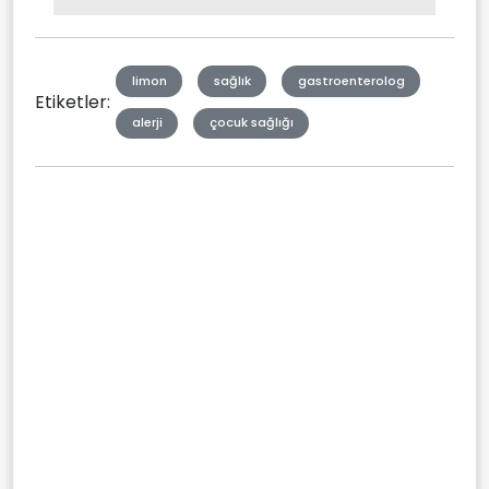
Type
limon
sağlık
gastroenterolog
Etiketler:
alerji
çocuk sağlığı