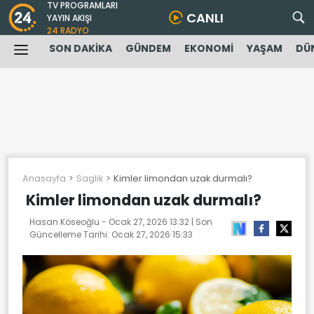
TV PROGRAMLARI
CANLI
YAYIN AKIŞI
24 RADYO
SON DAKİKA
GÜNDEM
EKONOMİ
YAŞAM
DÜ
Anasayfa
Saglik
Kimler limondan uzak durmalı?
Kimler limondan uzak durmalı?
Hasan Köseoğlu -
Ocak 27, 2026 13:32
| Son
Güncelleme Tarihi:
Ocak 27, 2026 15:33