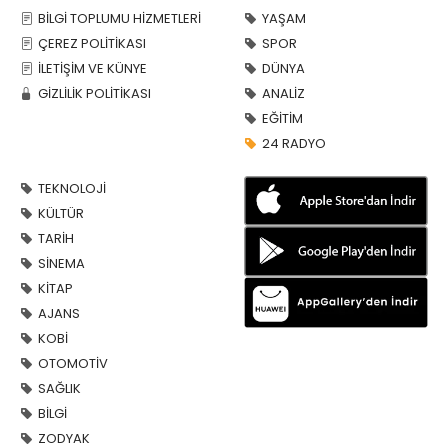
BİLGİ TOPLUMU HİZMETLERİ
YAŞAM
ÇEREZ POLİTİKASI
SPOR
İLETİŞİM VE KÜNYE
DÜNYA
GİZLİLİK POLİTİKASI
ANALİZ
EĞİTİM
24 RADYO
TEKNOLOJİ
KÜLTÜR
TARİH
SİNEMA
KİTAP
AJANS
KOBİ
OTOMOTİV
SAĞLIK
BİLGİ
ZODYAK