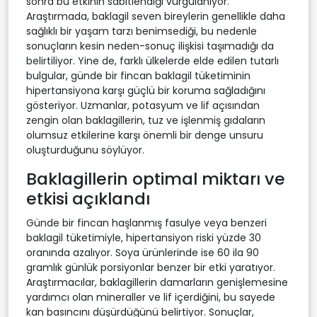
sonra bu etkinin sabitlendiği vurgulanıyor.
Araştırmada, baklagil seven bireylerin genellikle daha
sağlıklı bir yaşam tarzı benimsediği, bu nedenle
sonuçların kesin neden-sonuç ilişkisi taşımadığı da
belirtiliyor. Yine de, farklı ülkelerde elde edilen tutarlı
bulgular, günde bir fincan baklagil tüketiminin
hipertansiyona karşı güçlü bir koruma sağladığını
gösteriyor. Uzmanlar, potasyum ve lif açısından
zengin olan baklagillerin, tuz ve işlenmiş gıdaların
olumsuz etkilerine karşı önemli bir denge unsuru
oluşturduğunu söylüyor.
Baklagillerin optimal miktarı ve
etkisi açıklandı
Günde bir fincan haşlanmış fasulye veya benzeri
baklagil tüketimiyle, hipertansiyon riski yüzde 30
oranında azalıyor. Soya ürünlerinde ise 60 ila 90
gramlık günlük porsiyonlar benzer bir etki yaratıyor.
Araştırmacılar, baklagillerin damarların genişlemesine
yardımcı olan mineraller ve lif içerdiğini, bu sayede
kan basıncını düşürdüğünü belirtiyor. Sonuçlar,