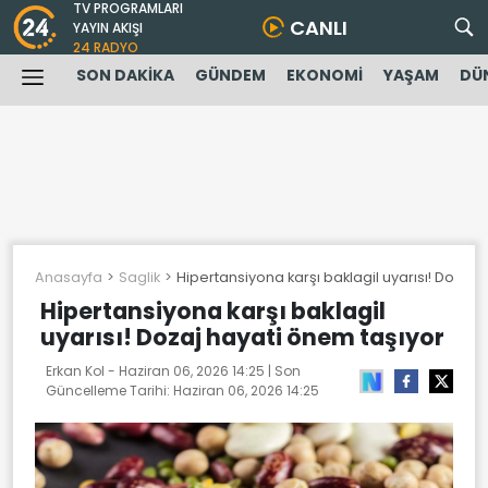
TV PROGRAMLARI
CANLI
YAYIN AKIŞI
24 RADYO
SON DAKİKA
GÜNDEM
EKONOMİ
YAŞAM
DÜ
Anasayfa
Saglik
Hipertansiyona karşı baklagil uyarısı! Dozaj 
Hipertansiyona karşı baklagil
uyarısı! Dozaj hayati önem taşıyor
Erkan Kol -
Haziran 06, 2026 14:25
| Son
Güncelleme Tarihi:
Haziran 06, 2026 14:25