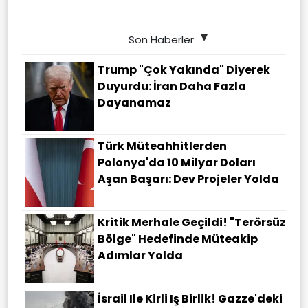
Son Haberler
Trump "çok Yakında" Diyerek
Duyurdu: İran Daha Fazla
Dayanamaz
Türk Müteahhitlerden
Polonya'da 10 Milyar Doları
Aşan Başarı: Dev Projeler Yolda
Kritik Merhale Geçildi! "Terörsüz
Bölge" Hedefinde Müteakip
Adımlar Yolda
İsrail Ile Kirli Iş Birlik! Gazze'deki