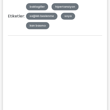
baklagiller
hipertansiyon
Etiketler:
sağlıklı beslenme
soya
kan basıncı