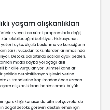
klı yaşam alışkanlıkları
rünler veya kısa süreli programlarla değil,
mkün olabileceğini belirtiyor. Hidrasyonun
si, yeterli uyku, ölçülü beslenme ve karaciğerin
aşam tarzı, vücudun toksinlerden arınmasında
liyor. Detoks adı altında satılan ayak pedleri,
 zaman maddi kayba yol açtığı, asıl
 bir dille vurgulanıyor. Bilimsel kanıtlar,
r şekilde detoksifikasyon işlevini yerine
, detoks trendlerine kapılmadan önce uzman
 yaşam alışkanlıklarını benimsemek büyük
ın gerekliliği konusunda bilimsel çevrelerde
rin doğal detoks görevini desteklemek için