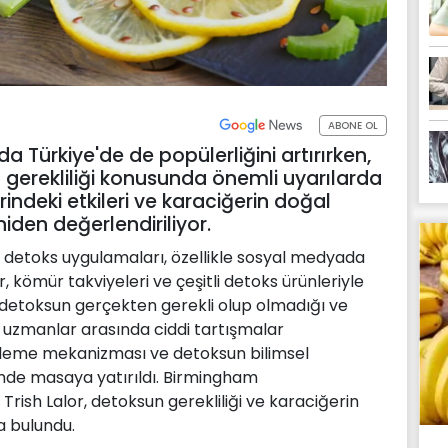
ABONE OL
a Türkiye'de de popülerliğini artırırken,
 gerekliliği konusunda önemli uyarılarda
ndeki etkileri ve karaciğerin doğal
niden değerlendiriliyor.
an detoks uygulamaları, özellikle sosyal medyada
r, kömür takviyeleri ve çeşitli detoks ürünleriyle
 detoksun gerçekten gerekli olup olmadığı ve
a uzmanlar arasında ciddi tartışmalar
zleme mekanizması ve detoksun bilimsel
inde masaya yatırıldı. Birmingham
Trish Lalor, detoksun gerekliliği ve karaciğerin
a bulundu.