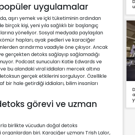
D
e popüler uygulamalar
u
ında, aşırı yemek ve içki tüketiminin ardından
birçok kişi, yeni yıla sağlıklı bir başlangıç
rına yöneliyor. Sosyal medyada paylaşılan
 kömür hapları, ayak pedleri ve karaciğer
inlerden arındırma vaadiyle öne çıkıyor. Ancak
u ve gerçekten detoks sağlayıp sağlamadığı
nmuyor. Podcast sunucuları Katie Edwards ve
e bu alandaki viral iddiaları mercek altına
detoksun gerçek etkilerini sorguluyor. Özellikle
 bir hale getirdiği iddiaları, bilim insanları
D
a
y
detoks görevi ve uzman
rla birlikte vücudun doğal detoks
organlardan biri. Karaciğer uzmanı Trish Lalor,