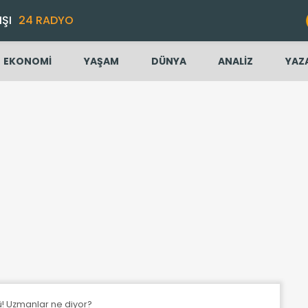
IŞI
24 RADYO
EKONOMİ
YAŞAM
DÜNYA
ANALİZ
YAZ
! Uzmanlar ne diyor?