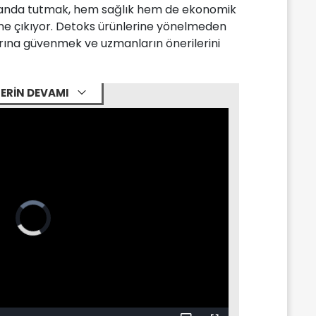
 planda tutmak, hem sağlık hem de ekonomik
ne çıkıyor. Detoks ürünlerine yönelmeden
ına güvenmek ve uzmanların önerilerini
ERİN DEVAMI
Video
Player
is
loading.