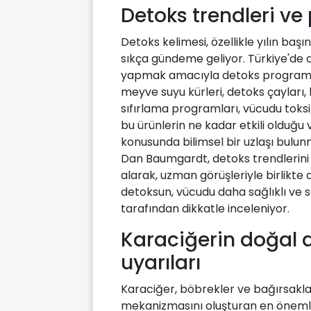
Detoks trendleri v
Detoks kelimesi, özellikle yılın baş
sıkça gündeme geliyor. Türkiye'de de 
yapmak amacıyla detoks programla
meyve suyu kürleri, detoks çayları,
sıfırlama programları, vücudu toks
bu ürünlerin ne kadar etkili olduğ
konusunda bilimsel bir uzlaşı bulu
Dan Baumgardt, detoks trendlerini v
alarak, uzman görüşleriyle birlikte 
detoksun, vücudu daha sağlıklı ve saf
tarafından dikkatle inceleniyor.
Karaciğerin doğal 
uyarıları
Karaciğer, böbrekler ve bağırsakla
mekanizmasını oluşturan en önemli 