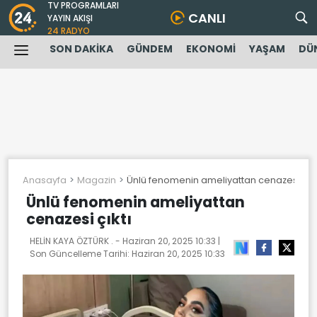
TV PROGRAMLARI
CANLI
YAYIN AKIŞI
24 RADYO
SON DAKİKA
GÜNDEM
EKONOMİ
YAŞAM
DÜ
Anasayfa
Magazin
Ünlü fenomenin ameliyattan cenazesi çıkt
Ünlü fenomenin ameliyattan
cenazesi çıktı
HELİN KAYA ÖZTÜRK . -
Haziran 20, 2025 10:33
|
Son Güncelleme Tarihi:
Haziran 20, 2025 10:33