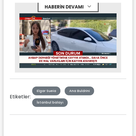
HABERİN DEVAMI
Stream
Mute
Type
Elgar Sueia
Ana Buldrini
Etiketler:
İstanbul balayı