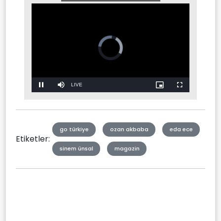
Video
Player
is
loading.
Stream
LIVE
Pause
Mute
Picture-
Fullscreen
in-
Picture
Type
go türkiye
ozan akbaba
eda ece
Etiketler:
sinem ünsal
magazin