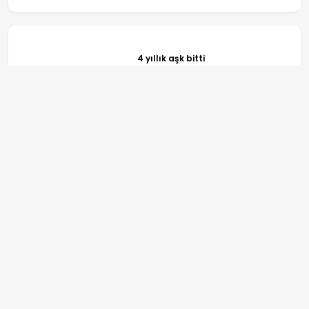
4 yıllık aşk bitti
Asırlık Gece dizisinin
yapımcısından itiraf: Kimse
FETÖ'cüleri oynamak istemedi
ANASAYFA
SPOR
TV PROGRAMLARI
GÜNDEM
REKLAM
EKONOMİ