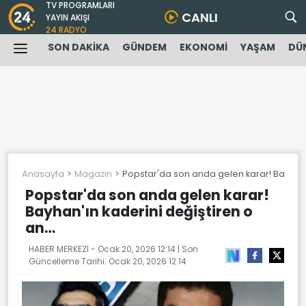
TV PROGRAMLARI
CANLI
YAYIN AKIŞI
24 RADYO
SON DAKİKA
GÜNDEM
EKONOMİ
YAŞAM
DÜ
Anasayfa
Magazin
Popstar'da son anda gelen karar! Bayhan'
Popstar'da son anda gelen karar!
Bayhan'ın kaderini değiştiren o
an…
HABER MERKEZİ -
Ocak 20, 2026 12:14
| Son
Güncelleme Tarihi:
Ocak 20, 2026 12:14