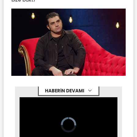
HABERİN DEVAMI
Video
Player
is
loading.