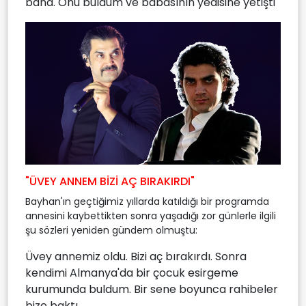
bana. Onu buldum ve babasının yedisine yetişti
"ÜVEY ANNEM BİZİ AÇ BIRAKIRDI"
Bayhan'ın geçtiğimiz yıllarda katıldığı bir programda
annesini kaybettikten sonra yaşadığı zor günlerle ilgili
şu sözleri yeniden gündem olmuştu:
Üvey annemiz oldu. Bizi aç bırakırdı. Sonra
kendimi Almanya'da bir çocuk esirgeme
kurumunda buldum. Bir sene boyunca rahibeler
bize baktı