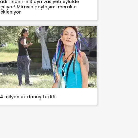
adir İnanır'ın 3 ayrı vasiyeti eylülde
çılıyor! Mirasın paylaşımı merakla
ekleniyor
4 milyonluk dönüş teklifi