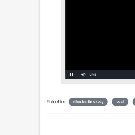
Stream
Mute
Type
Etiketler:
nilsu berfin aktaş
tatil