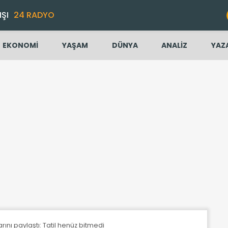
IŞI
24 RADYO
EKONOMİ
YAŞAM
DÜNYA
ANALİZ
YAZ
arını paylaştı: Tatil henüz bitmedi