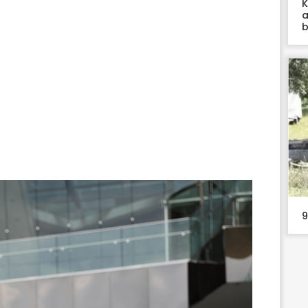
K
a
b
9