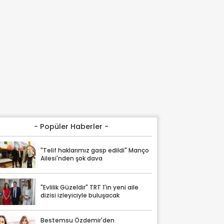
- Popüler Haberler -
"Telif haklarımız gasp edildi" Manço
Ailesi'nden şok dava
"Evlilik Güzeldir" TRT 1'in yeni aile
dizisi izleyiciyle buluşacak
Bestemsu Özdemir'den