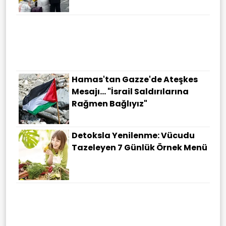
Kolajen Takviyelerinde Mucize
Beklentisine Bilimsel Yanıt
Hamas'tan Gazze'de Ateşkes
Mesajı... "İsrail Saldırılarına
Rağmen Bağlıyız"
Detoksla Yenilenme: Vücudu
Tazeleyen 7 Günlük Örnek Menü
İran'dan ABD'ye Hürmüz Resti:
"Bedeli Ne Olursa Olsun Geri
Adım Atmayacağız"