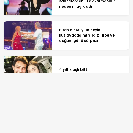
sahnelerden uzak kalmasının
nedenini açıkladı
Biten bir 60 yılın neyini
kutlayacağım! Yıldız Tilbe'ye
doğum günü sürprizi
4 yıllık aşk bitti
Asırlık Gece dizisinin
yapımcısından itiraf: Kimse
FETÖ'cüleri oynamak istemedi