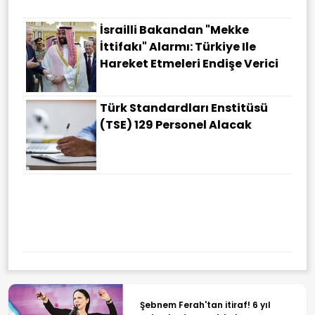
İsrailli Bakandan "Mekke
İttifakı" Alarmı: Türkiye Ile
Hareket Etmeleri Endişe Verici
Türk Standardları Enstitüsü
(TSE) 129 Personel Alacak
Rosatom: Rus Uzmanlar
İran'daki Buşehr Nükleer
Santrali'ne Dönmeye Başladı
Şebnem Ferah'tan itiraf! 6 yıl