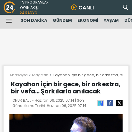
TV PROGRAMLARI
CANLI
YAYIN AKIŞI
24 RADYO
SON DAKİKA
GÜNDEM
EKONOMİ
YAŞAM
DÜ
Anasayfa
Magazin
Kayahan için bir gece, bir orkestra, bir vefa
Kayahan için bir gece, bir orkestra,
bir vefa... Şarkılarla anılacak
ONUR BAL . -
Haziran 06, 2025 07:14
| Son
Güncelleme Tarihi:
Haziran 06, 2025 07:14