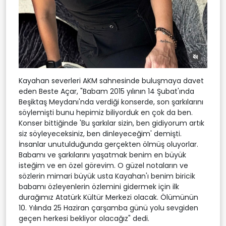
Kayahan severleri AKM sahnesinde buluşmaya davet
eden Beste Açar, "Babam 2015 yılının 14 Şubat'ında
Beşiktaş Meydanı'nda verdiği konserde, son şarkılarını
söylemişti bunu hepimiz biliyorduk en çok da ben.
Konser bittiğinde 'Bu şarkılar sizin, ben gidiyorum artık
siz söyleyeceksiniz, ben dinleyeceğim' demişti.
İnsanlar unutulduğunda gerçekten ölmüş oluyorlar.
Babamı ve şarkılarını yaşatmak benim en büyük
isteğim ve en özel görevim. O güzel notaların ve
sözlerin mimari büyük usta Kayahan'ı benim biricik
babamı özleyenlerin özlemini gidermek için ilk
durağımız Atatürk Kültür Merkezi olacak. Ölümünün
10. Yılında 25 Haziran çarşamba günü yolu sevgiden
geçen herkesi bekliyor olacağız" dedi.