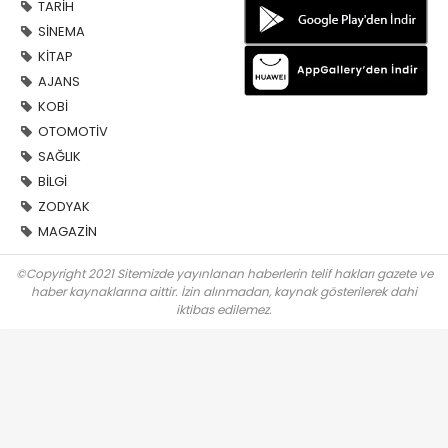
TARİH
SİNEMA
KİTAP
AJANS
KOBİ
OTOMOTİV
SAĞLIK
BİLGİ
ZODYAK
MAGAZİN
©Copyright 2021 Sitemizde yayınlanan haberlerin telif hakları gazete ve
haber kaynaklarına aittir. İzin alınmadan, kaynak gösterilerek dahi
iktibas edilemez.