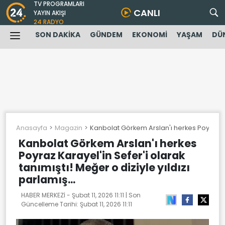
TV PROGRAMLARI
CANLI
YAYIN AKIŞI
24 RADYO
SON DAKİKA
GÜNDEM
EKONOMİ
YAŞAM
DÜ
Anasayfa
Magazin
Kanbolat Görkem Arslan'ı herkes Poyraz Kara
Kanbolat Görkem Arslan'ı herkes
Poyraz Karayel'in Sefer'i olarak
tanımıştı! Meğer o diziyle yıldızı
parlamış...
HABER MERKEZİ -
Şubat 11, 2026 11:11
| Son
Güncelleme Tarihi:
Şubat 11, 2026 11:11