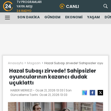
TV PROGRAMLARI
CANLI
YAYIN AKIŞI
24 RADYO
SON DAKİKA
GÜNDEM
EKONOMİ
YAŞAM
DÜ
Anasayfa
Magazin
Hazal Subaşı zirvede! Sahipsizler oyuncula
Hazal Subaşı zirvede! Sahipsizler
oyuncularının kazancı dudak
uçuklattı
HABER MERKEZİ -
Ocak 21, 2026 13:03
| Son
Güncelleme Tarihi:
Ocak 21, 2026 13:03