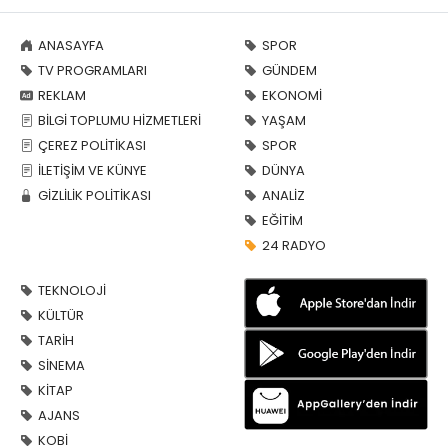
ANASAYFA
SPOR
TV PROGRAMLARI
GÜNDEM
REKLAM
EKONOMİ
BİLGİ TOPLUMU HİZMETLERİ
YAŞAM
ÇEREZ POLİTİKASI
SPOR
İLETİŞİM VE KÜNYE
DÜNYA
GİZLİLİK POLİTİKASI
ANALİZ
EĞİTİM
24 RADYO
TEKNOLOJİ
KÜLTÜR
TARİH
SİNEMA
KİTAP
AJANS
KOBİ