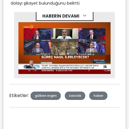
dolayı şikayet bulunduğunu belirtti.
HABERİN DEVAMI
Stream
Mute
Type
Etiketler:
gülben ergen
savcılık
haber