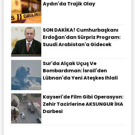
Aydın'da Trajik Olay
SON DAKİKA! Cumhurbaşkanı
Erdoğan'dan Sürpriz Program:
Suudi Arabistan'a Gidecek
Sur'da Alçak Uçuş Ve
Bombardıman: İsrail'den
Lübnan'da Yeni Ateşkes Ihlali
Kayseri'de Film Gibi Operasyon:
Zehir Tacirlerine AKSUNGUR İHA
Darbesi