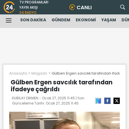
TV PROGRAMLARI
CANLI
YAYIN AKIŞI
24 RADYO
SON DAKİKA
GÜNDEM
EKONOMİ
YAŞAM
DÜ
Anasayfa
Magazin
Gülben Ergen savcılık tarafından ifadeye ç
Gülben Ergen savcılık tarafından
ifadeye çağrıldı
KUBİLAY DİKMEN -
Ocak 27, 2025 11:45
| Son
Güncelleme Tarihi:
Ocak 27, 2025 11:45