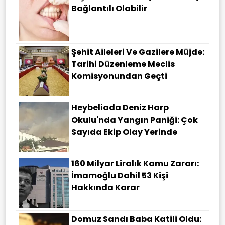
Bağlantılı Olabilir
Şehit Aileleri Ve Gazilere Müjde:
Tarihi Düzenleme Meclis
Komisyonundan Geçti
Heybeliada Deniz Harp
Okulu'nda Yangın Paniği: Çok
Sayıda Ekip Olay Yerinde
160 Milyar Liralık Kamu Zararı:
İmamoğlu Dahil 53 Kişi
Hakkında Karar
Domuz Sandı Baba Katili Oldu: