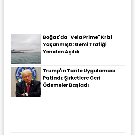
Şehit Aileleri Ve Gaziler Için
Tarihi Adım: Malul
Sayılmayanlara Ilk Kez Maaş
Bağlanıyor
Boğaz'da "Vela Prime" Krizi
Yaşanmıştı: Gemi Trafiği
Yeniden Açıldı
Trump'ın Tarife Uygulaması
Patladı: Şirketlere Geri
Ödemeler Başladı
Şanlıurfa'da Akrabaların Mal
Kavgası Meydan Savaşına
Döndü: Çok Sayıda Yaralı Var