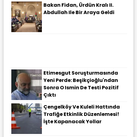
Bakan Fidan, Ürdün Kralı II.
Abdullah Ile Bir Araya Geldi
Türkiye Uluslararası
Yatırımcılar Için Cazibe
Merkezi! Bakan Bolat Devasa
Rakamları Açıkladı
Etimesgut Soruşturmasında
Yeni Perde: Beşikçioğlu'ndan
Sonra O Ismin De Testi Pozitif
Çıktı
Çengelköy Ve Kuleli Hattında
Trafiğe Etkinlik Düzenlemesi!
İşte Kapanacak Yollar