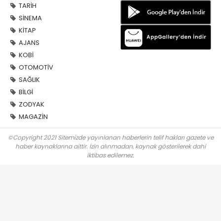
TARİH
SİNEMA
KİTAP
AJANS
KOBİ
OTOMOTİV
SAĞLIK
BİLGİ
ZODYAK
MAGAZİN
©Copyright 2021 Sitemizde yayınlanan haberlerin telif hakları gazete ve
haber kaynaklarına aittir. İzin alınmadan, kaynak gösterilerek dahi
iktibas edilemez.