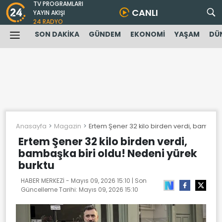
TV PROGRAMLARI
CANLI
YAYIN AKIŞI
24 RADYO
SON DAKİKA
GÜNDEM
EKONOMİ
YAŞAM
DÜ
Anasayfa
Magazin
Ertem Şener 32 kilo birden verdi, bambaşk
Ertem Şener 32 kilo birden verdi,
bambaşka biri oldu! Nedeni yürek
burktu
HABER MERKEZİ -
Mayıs 09, 2026 15:10
| Son
Güncelleme Tarihi:
Mayıs 09, 2026 15:10