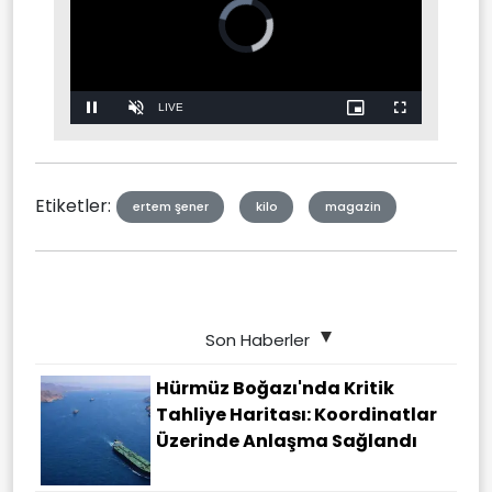
Video
Player
is
loading.
Stream
LIVE
Pause
Unmute
Picture-
Fullscreen
in-
Picture
Type
Etiketler:
ertem şener
kilo
magazin
Son Haberler
Hürmüz Boğazı'nda Kritik
Tahliye Haritası: Koordinatlar
Üzerinde Anlaşma Sağlandı