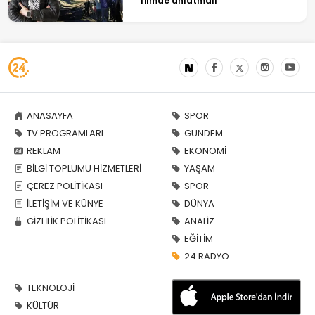
filmde anlatmalı
ANASAYFA
SPOR
TV PROGRAMLARI
GÜNDEM
REKLAM
EKONOMİ
BİLGİ TOPLUMU HİZMETLERİ
YAŞAM
ÇEREZ POLİTİKASI
SPOR
İLETİŞİM VE KÜNYE
DÜNYA
GİZLİLİK POLİTİKASI
ANALİZ
EĞİTİM
24 RADYO
TEKNOLOJİ
KÜLTÜR