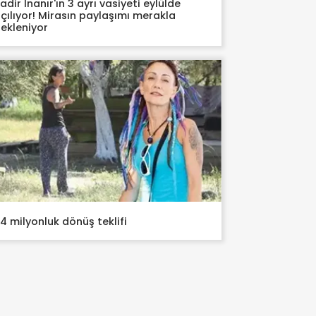
adir İnanır'ın 3 ayrı vasiyeti eylülde
çılıyor! Mirasın paylaşımı merakla
ekleniyor
4 milyonluk dönüş teklifi