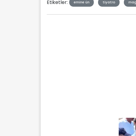
Etiketler:
emine ün
tiyatro
mag