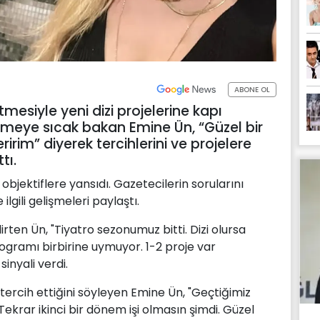
ABONE OL
mesiyle yeni dizi projelerine kapı
nmeye sıcak bakan Emine Ün, “Güzel bir
ririm” diyerek tercihlerini ve projelere
tı.
bjektiflere yansıdı. Gazetecilerin sorularını
ilgili gelişmeleri paylaştı.
rten Ün, "Tiyatro sezonumuz bitti. Dizi olursa
rogramı birbirine uymuyor. 1-2 proje var
inyali verdi.
ercih ettiğini söyleyen Emine Ün, "Geçtiğimiz
krar ikinci bir dönem işi olmasın şimdi. Güzel