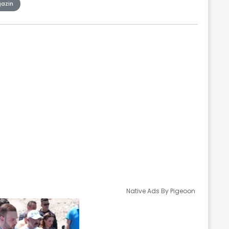
azin
Native Ads By Pigeoon