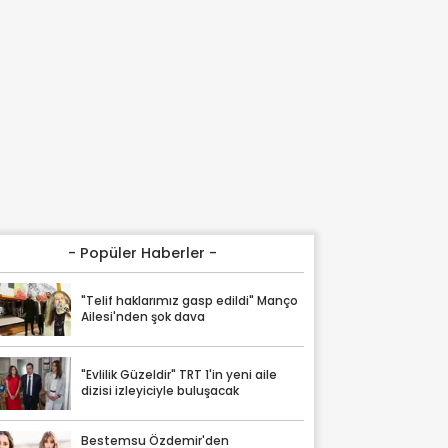
- Popüler Haberler -
"Telif haklarımız gasp edildi" Manço
Ailesi'nden şok dava
"Evlilik Güzeldir" TRT 1'in yeni aile
dizisi izleyiciyle buluşacak
Bestemsu Özdemir'den