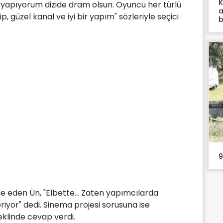
K
 yapıyorum dizide dram olsun. Oyuncu her türlü
a
p, güzel kanal ve iyi bir yapım" sözleriyle seçici
b
9
de eden Ün, "Elbette... Zaten yapımcılarda
riyor" dedi. Sinema projesi sorusuna ise
klinde cevap verdi.