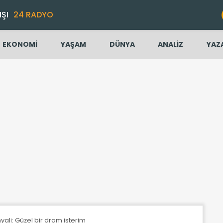
IŞI
24 RADYO
EKONOMİ
YAŞAM
DÜNYA
ANALİZ
YAZ
ali: Güzel bir dram isterim