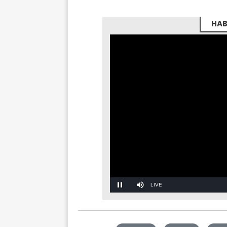
HAB
Stream
Mute
Type