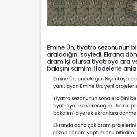
Emine Ün, tiyatro sezonunun bit
araladığını söyledi. Ekrana dö
dram işi olursa tiyatroya ara ve
bakışını samimi ifadelerle anlat
Emine Ün, önceki gün Nişantaşı'nda o
yanıtlayan Emine Ün, yeni projelerle 
Tiyatro sezonunun sona erdiğini beli
tiyatroya ara vereceğim. İkisinin p
bakalım" diyerek ekranlara dönme s
Ekranda daha çok dram projelerini t
sezon dönem yaptım onu bitirdim. Te