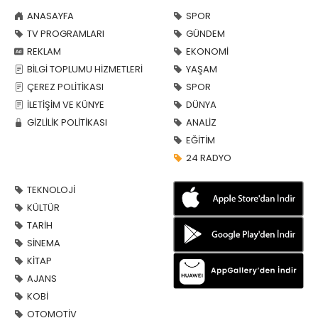
ANASAYFA
SPOR
TV PROGRAMLARI
GÜNDEM
REKLAM
EKONOMİ
BİLGİ TOPLUMU HİZMETLERİ
YAŞAM
ÇEREZ POLİTİKASI
SPOR
İLETİŞİM VE KÜNYE
DÜNYA
GİZLİLİK POLİTİKASI
ANALİZ
EĞİTİM
24 RADYO
TEKNOLOJİ
KÜLTÜR
TARİH
SİNEMA
KİTAP
AJANS
KOBİ
OTOMOTİV