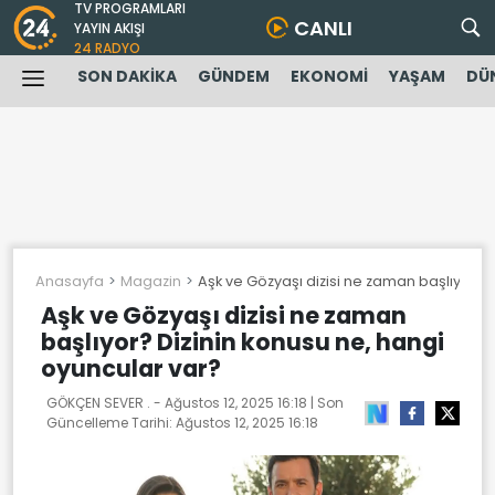
TV PROGRAMLARI
CANLI
YAYIN AKIŞI
24 RADYO
SON DAKİKA
GÜNDEM
EKONOMİ
YAŞAM
DÜ
Anasayfa
Magazin
Aşk ve Gözyaşı dizisi ne zaman başlıyor? 
Aşk ve Gözyaşı dizisi ne zaman
başlıyor? Dizinin konusu ne, hangi
oyuncular var?
GÖKÇEN SEVER . -
Ağustos 12, 2025 16:18
| Son
Güncelleme Tarihi:
Ağustos 12, 2025 16:18