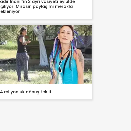
adir İnanır'ın 3 ayrı vasiyeti eylülde
çılıyor! Mirasın paylaşımı merakla
ekleniyor
4 milyonluk dönüş teklifi