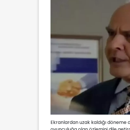
Ekranlardan uzak kaldığı döneme d
oyunculuğa olan özlemini dile getird