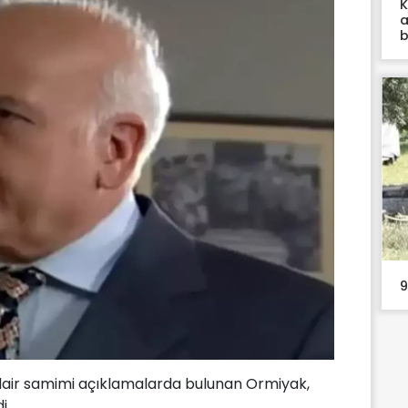
K
a
b
9
air samimi açıklamalarda bulunan Ormiyak,
i.