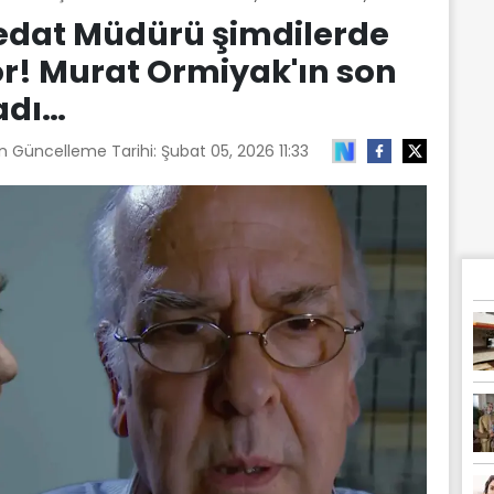
Vedat Müdürü şimdilerde
r! Murat Ormiyak'ın son
ladı…
on Güncelleme Tarihi:
Şubat 05, 2026 11:33