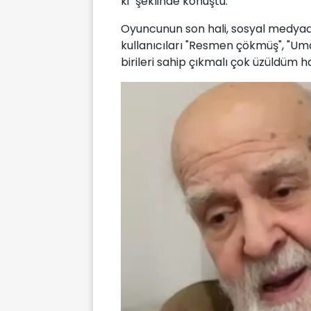
ki" şeklinde konuştu.
Oyuncunun son hali, sosyal medya
kullanıcıları "Resmen çökmüş", "Uma
birileri sahip çıkmalı çok üzüldüm ha