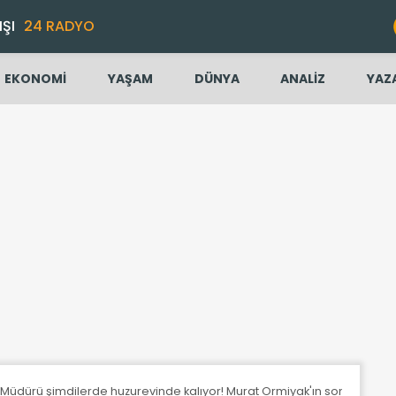
IŞI
24 RADYO
EKONOMİ
YAŞAM
DÜNYA
ANALİZ
YAZ
 Müdürü şimdilerde huzurevinde kalıyor! Murat Ormiyak'ın son hali yüre