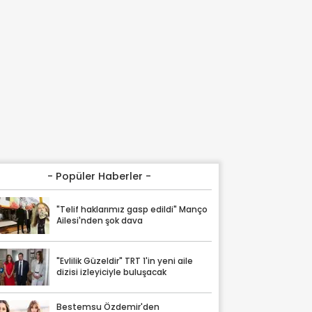
- Popüler Haberler -
"Telif haklarımız gasp edildi" Manço
Ailesi'nden şok dava
"Evlilik Güzeldir" TRT 1'in yeni aile
dizisi izleyiciyle buluşacak
Bestemsu Özdemir'den