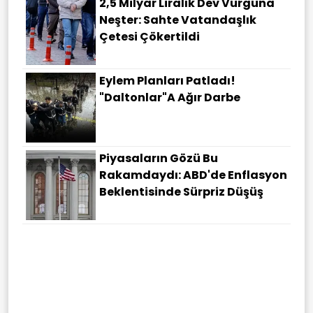
2,5 Milyar Liralık Dev Vurguna
Neşter: Sahte Vatandaşlık
Çetesi Çökertildi
Eylem Planları Patladı!
"Daltonlar"a Ağır Darbe
Piyasaların Gözü Bu
Rakamdaydı: ABD'de Enflasyon
Beklentisinde Sürpriz Düşüş