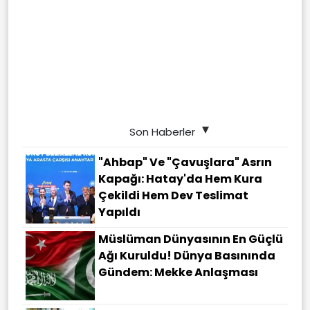
Son Haberler
"Ahbap" Ve "çavuşlara" Asrın
Kapağı: Hatay'da Hem Kura
Çekildi Hem Dev Teslimat
Yapıldı
Müslüman Dünyasının En Güçlü
Ağı Kuruldu! Dünya Basınında
Gündem: Mekke Anlaşması