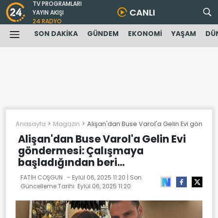
TV PROGRAMLARI
CANLI
YAYIN AKIŞI
24 RADYO
SON DAKİKA
GÜNDEM
EKONOMİ
YAŞAM
DÜ
Anasayfa
Magazin
Alişan'dan Buse Varol'a Gelin Evi gönderm
Alişan'dan Buse Varol'a Gelin Evi
göndermesi: Çalışmaya
başladığından beri...
FATİH COŞGUN . -
Eylül 06, 2025 11:20
| Son
Güncelleme Tarihi:
Eylül 06, 2025 11:20