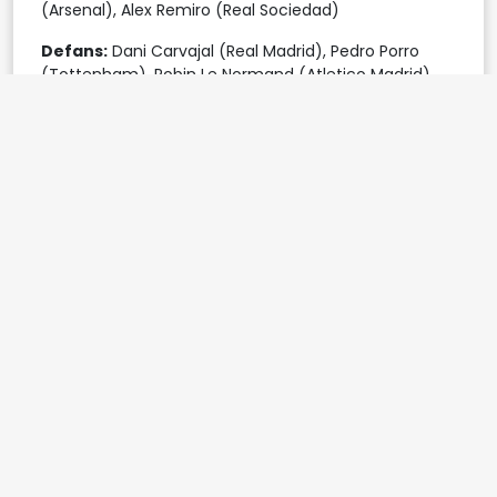
(Arsenal), Alex Remiro (Real Sociedad)
Defans:
Dani Carvajal (Real Madrid), Pedro Porro
(Tottenham), Robin Le Normand (Atletico Madrid),
Dean Huijsen (Real Madrid), Dani Vivian (Athletic
Bilbao), Pau Cubarsi (Barcelona), Marc Cucurella
(Chelsea), Alejandro Grimaldo (Bayer Leverkusen)
Orta Saha:
Rodri (Manchester City), Martin
Zubimendi (Arsenal), Fabian Ruiz (Paris Saint
Germain), Pedri (Barcelona), Mikel Merino (Arsenal),
Aleix Garcia (Bayer Leverkusen), Fermin Lopez
(Barcelona)
Forvet:
Alvaro Morata (Como), Mikel Oyarzabal (Real
Sociedad), Ferran Torres (Barcelona), Dani Olmo
(Barcelona), Lamine Yamal (Barcelona), Nico
Williams (Athletic Bilbao), Jorge de Frutos (Rayo
Vallecano), Jesus Rodriguez (Como)