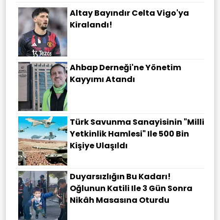
Altay Bayındır Celta Vigo'ya
Kiralandı!
Ahbap Derneği'ne Yönetim
Kayyımı Atandı
Türk Savunma Sanayisinin "Milli
Yetkinlik Hamlesi" Ile 500 Bin
Kişiye Ulaşıldı
Duyarsızlığın Bu Kadarı!
Oğlunun Katili Ile 3 Gün Sonra
Nikâh Masasına Oturdu