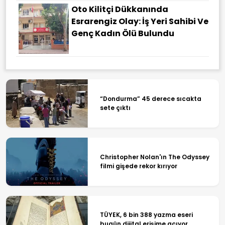
Oto Kilitçi Dükkanında
Esrarengiz Olay: İş Yeri Sahibi Ve
Genç Kadın Ölü Bulundu
“Dondurma” 45 derece sıcakta
sete çıktı
Christopher Nolan'ın The Odyssey
filmi gişede rekor kırıyor
TÜYEK, 6 bin 388 yazma eseri
bugün dijital erişime açıyor