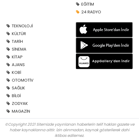
EĞİTİM
24 RADYO
TEKNOLOJİ
KÜLTÜR
TARİH
SİNEMA
KİTAP
AJANS
KOBİ
OTOMOTİV
SAĞLIK
BİLGİ
ZODYAK
MAGAZİN
©Copyright 2021 Sitemizde yayınlanan haberlerin telif hakları gazete ve
haber kaynaklarına aittir. İzin alınmadan, kaynak gösterilerek dahi
iktibas edilemez.