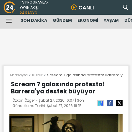
TV PROGRAMLARI
CANLI
YAYIN AKIŞI
24 RADYO
SON DAKİKA
GÜNDEM
EKONOMİ
YAŞAM
DÜ
Anasayfa
Kultur
Scream 7 galasında protesto! Barrera'ya de
Scream 7 galasında protesto!
Barrera'ya destek büyüyor
Özkan Özger -
Şubat 27, 2026 16:07
| Son
Güncelleme Tarihi:
Şubat 27, 2026 16:15