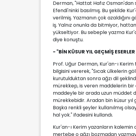
Derman, "Hattat Hafız Osman'dan 
Efendi'ninki basılmış. Bu şekilde Ku
verilmiş. Yazmanın çok azaldığını 
iş. Yalnız onunla da bitmiyor, hatta
yükseltiyor. Bu sebeple yazma Kur'a
diye konuştu.
- "BİN KÜSUR YIL GEÇMİŞ ESERLE
Prof. Uğur Derman, Kur'an-ı Kerim 
bilgisini vererek, "Sıcak ülkelerin 
kurutulduktan sonra ağzı dil şeklind
mürekkep, is veren maddelerin bir a
maddeyle bir arada uzun müddet d
mürekkebidir. Aradan bin küsur yıl 
Başka renkli şeyler kullanılmış olsa
hal yok." ifadesini kullandı.
Kur'an-ı Kerim yazanların kalemin
mertebe o ağzı bozmadan yazmaya ç