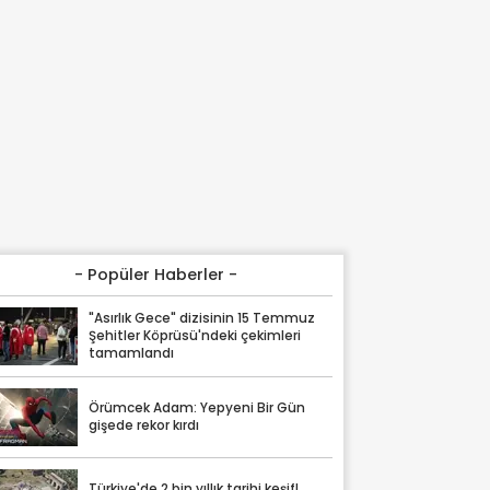
- Popüler Haberler -
"Asırlık Gece" dizisinin 15 Temmuz
Şehitler Köprüsü'ndeki çekimleri
tamamlandı
Örümcek Adam: Yepyeni Bir Gün
gişede rekor kırdı
Türkiye'de 2 bin yıllık tarihi keşif!