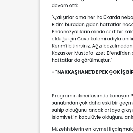
devam etti:
"Çalışırlar ama her halükarda nebati
Bizim buradan giden hattatlar hacca
Endonezyalıların elinde sert bir k
olduğu için Cava kalemi adıyla anılır
Kerim'i bitirirsiniz. Ağzı bozulmadan
Kazasker Mustafa İzzet Efendi'den 
hattatlar da görülmüştür."
- "NAKKAŞHANE'DE PEK ÇOK İŞ Bİ
Programın ikinci kısımda konuşan P
sanatından çok daha eski bir geçmi
sahip olduğunu, ancak ortaya çıkışı
İslamiyet'in kabulüyle olduğunu anla
Müzehhiblerin en kıymetli çalışmala