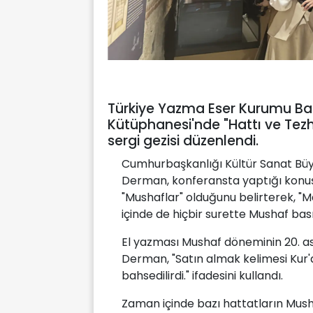
Türkiye Yazma Eser Kurumu Ba
Kütüphanesi'nde "Hattı ve Tez
sergi gezisi düzenlendi.
Cumhurbaşkanlığı Kültür Sanat Büyü
Derman, konferansta yaptığı konuş
"Mushaflar" olduğunu belirterek, "M
içinde de hiçbir surette Mushaf bas
El yazması Mushaf döneminin 20. as
Derman, "Satın almak kelimesi Kur'an
bahsedilirdi." ifadesini kullandı.
Zaman içinde bazı hattatların Musha