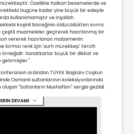
 mürekkeptir. Özellikle halkari bezemelerde ve
l mürekkebi bugüne kadar yine büyük bir edeple
da kullanılmamıştır ve inşallah
ekkebi koşinil böceğinin öldürüldükten sonra
çeşitli muameleler geçirerek hazırlanmış bir
a son vererek hazırlanan malzemenin
e kırmızı renk için 'surh mürekkep' tercih
 örneğidir. Sanatkarlar büyük bir dikkat ve
getirmişler."
 konferansın ardından TÜYEK Başkanı Coşkun
iğinde Osmanlı sultanlarının koleksiyonlarında
oluşan "Sultanların Mushafları" sergisi gezildi.
ERİN DEVAMI