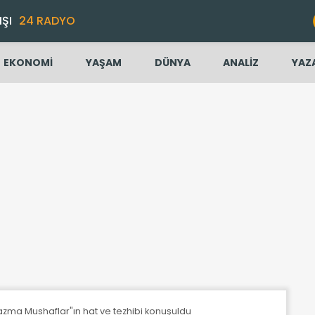
IŞI
24 RADYO
EKONOMİ
YAŞAM
DÜNYA
ANALİZ
YAZ
zma Mushaflar"ın hat ve tezhibi konuşuldu