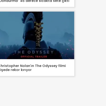
Dondurma” 45 derece sıcakta sete çıktı
hristopher Nolan'ın The Odyssey filmi
işede rekor kırıyor