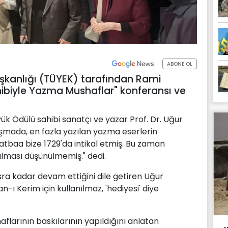
ABONE OL
şkanlığı (TÜYEK) tarafından Rami
hibiyle Yazma Mushaflar" konferansı ve
k Ödülü sahibi sanatçı ve yazar Prof. Dr. Uğur
mada, en fazla yazılan yazma eserlerin
atbaa bize 1729'da intikal etmiş. Bu zaman
ılması düşünülmemiş." dedi.
ra kadar devam ettiğini dile getiren Uğur
-ı Kerim için kullanılmaz, 'hediyesi' diye
flarının baskılarının yapıldığını anlatan