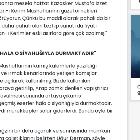
“
sonra mesela hattat Kazasker Mustafa İzzet
r'an-ı Kerim Mushaflarının güzel örnekleri
görüyoruz. Çünkü bu maddi olarak pahalı da bir
n daha pahalı olan tezhip sanatı da fiyatı
n-ı Kerimler eski asırlara göre çok azalmış."
R HALA O SİYAHLIĞIYLA DURMAKTADIR"
Mushaflarının kamış kalemlerle yazıldığı
göl ve ırmak kenarlarında yetişen kamışlar
e açılarak kullanılmış. Bizde kullanılan
C
raya getirilip, Arap zamkı denilen yapıştırıcı
g
övülmesi sonunda ortaya çıkan is
geçmiş eserler hala o siyahlığıyla durmaktadır.
ydı mürekkepler solar giderlerdi. Bunda öyle bir
 ağzını bir defa açarak ve sonrasında mümkün
alıştıklarını belirten Uğur Derman, şöyle