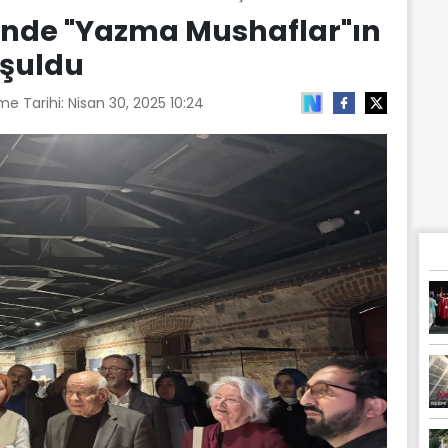
nde "Yazma Mushaflar"ın
uşuldu
me Tarihi:
Nisan 30, 2025 10:24