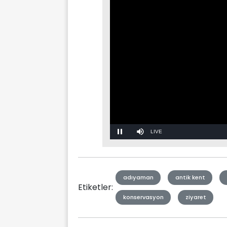
Stream
Mute
Type
adıyaman
antik kent
Etiketler:
konservasyon
ziyaret