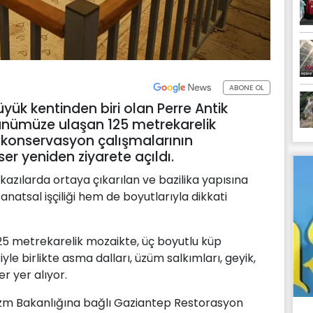
ABONE OL
ük kentinden biri olan Perre Antik
günümüze ulaşan 125 metrekarelik
e konservasyon çalışmalarının
 yeniden ziyarete açıldı.
kazılarda ortaya çıkarılan ve bazilika yapısına
natsal işçiliği hem de boyutlarıyla dikkati
25 metrekarelik mozaikte, üç boyutlu küp
yle birlikte asma dalları, üzüm salkımları, geyik,
er yer alıyor.
urizm Bakanlığına bağlı Gaziantep Restorasyon