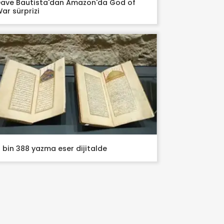
ave Bautista'dan Amazon'da God of
ar sürprizi
 bin 388 yazma eser dijitalde