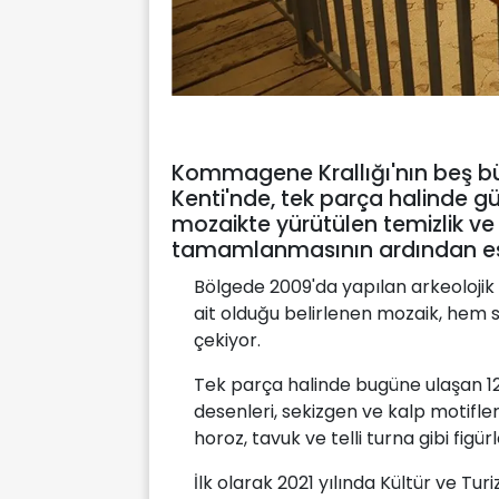
Kommagene Krallığı'nın beş büy
Kenti'nde, tek parça halinde 
mozaikte yürütülen temizlik v
tamamlanmasının ardından eser
Bölgede 2009'da yapılan arkeolojik 
ait olduğu belirlenen mozaik, hem sa
çekiyor.
Tek parça halinde bugüne ulaşan 1
desenleri, sekizgen ve kalp motifleri
horoz, tavuk ve telli turna gibi figürl
İlk olarak 2021 yılında Kültür ve T