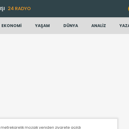
IŞI
24 RADYO
EKONOMİ
YAŞAM
DÜNYA
ANALİZ
YAZ
5 metrekarelik mozaik yeniden ziyarete açıldı