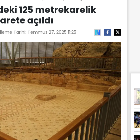
deki 125 metrekarelik
arete açıldı
lleme Tarihi:
Temmuz 27, 2025 11:25