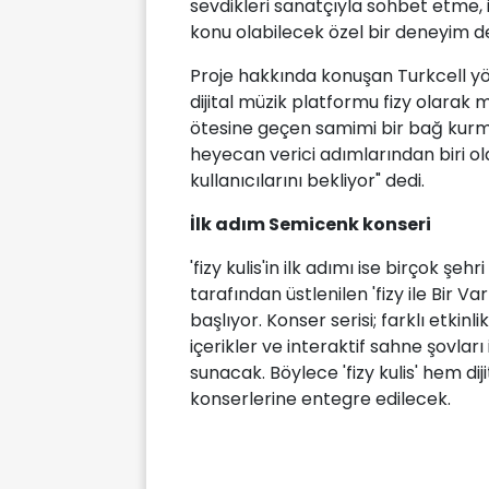
sevdikleri sanatçıyla sohbet etme, 
konu olabilecek özel bir deneyim d
Proje hakkında konuşan Turkcell yön
dijital müzik platformu fizy olarak m
ötesine geçen samimi bir bağ kurmay
heyecan verici adımlarından biri ola
kullanıcılarını bekliyor" dedi.
İlk adım Semicenk konseri
'fizy kulis'in ilk adımı ise birçok
tarafından üstlenilen 'fizy ile Bir 
başlıyor. Konser serisi; farklı etkin
içerikler ve interaktif sahne şovları 
sunacak. Böylece 'fizy kulis' hem di
konserlerine entegre edilecek.