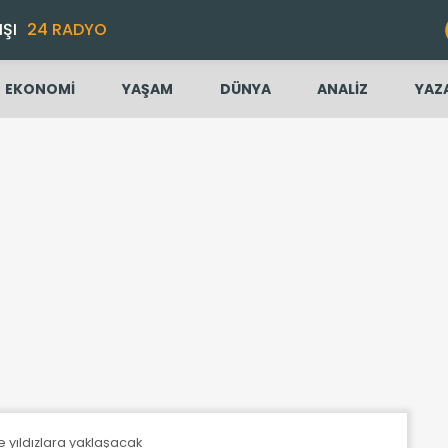
IŞI
24 RADYO
EKONOMİ
YAŞAM
DÜNYA
ANALİZ
YAZ
 ile yıldızlara yaklaşacak