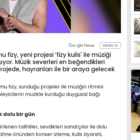
ABONE OL
 fizy, yeni projesi ‘fizy kulis' ile müziği
şıyor. Müzik severleri en beğendikleri
rojede, hayranları ile bir araya gelecek
rmu fizy, sunduğu projeler ile müziğin ritmini
 dinleyicilerin müzikle kurduğu duygusal bağı
k dolu bir gün
irlenen talihliler, sevdikleri sanatçılar ile dolu
ahne önünden konser izleme, kulis ziyareti,