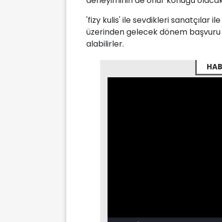
deneyiminin de onur konuğu olacak
'fizy kulis' ile sevdikleri sanatçılar 
üzerinden gelecek dönem başvuru tar
alabilirler.
HAB