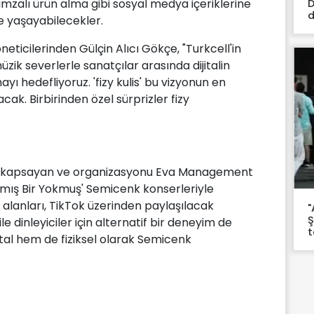
imzalı ürün alma gibi sosyal medya içeriklerine
D
d
e yaşayabilecekler.
eticilerinden Gülçin Alıcı Gökçe, "Turkcell'in
üzik severlerle sanatçılar arasında dijitalin
ı hedefliyoruz. 'fizy kulis' bu vizyonun en
cak. Birbirinden özel sürprizler fizy
 şehri kapsayan ve organizasyonu Eva Management
Varmış Bir Yokmuş' Semicenk konserleriyle
lik alanları, TikTok üzerinden paylaşılacak
"
Ş
ile dinleyiciler için alternatif bir deneyim de
jital hem de fiziksel olarak Semicenk