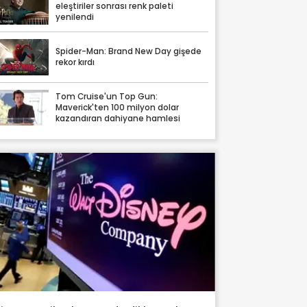
eleştiriler sonrası renk paleti
yenilendi
Spider-Man: Brand New Day gişede
rekor kırdı
Tom Cruise'un Top Gun:
Maverick'ten 100 milyon dolar
kazandıran dahiyane hamlesi