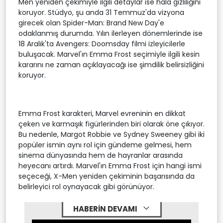
Men yeniden çekimiyle ilgili detaylar ise hala gizliliğini
koruyor. Stüdyo, şu anda 31 Temmuz'da vizyona
girecek olan Spider-Man: Brand New Day'e
odaklanmış durumda. Yılın ilerleyen dönemlerinde ise
18 Aralık'ta Avengers: Doomsday filmi izleyicilerle
buluşacak. Marvel'ın Emma Frost seçimiyle ilgili kesin
kararını ne zaman açıklayacağı ise şimdilik belirsizliğini
koruyor.
Emma Frost karakteri, Marvel evreninin en dikkat
çeken ve karmaşık figürlerinden biri olarak öne çıkıyor.
Bu nedenle, Margot Robbie ve Sydney Sweeney gibi iki
popüler ismin aynı rol için gündeme gelmesi, hem
sinema dünyasında hem de hayranlar arasında
heyecanı artırdı. Marvel'ın Emma Frost için hangi ismi
seçeceği, X-Men yeniden çekiminin başarısında da
belirleyici rol oynayacak gibi görünüyor.
HABERİN DEVAMI