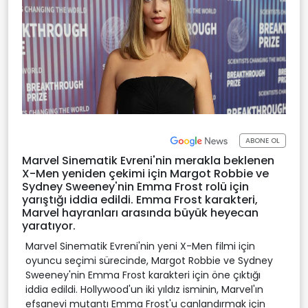
ABONE OL
Marvel Sinematik Evreni'nin merakla beklenen
X-Men yeniden çekimi için Margot Robbie ve
Sydney Sweeney'nin Emma Frost rolü için
yarıştığı iddia edildi. Emma Frost karakteri,
Marvel hayranları arasında büyük heyecan
yaratıyor.
Marvel Sinematik Evreni'nin yeni X-Men filmi için
oyuncu seçimi sürecinde, Margot Robbie ve Sydney
Sweeney'nin Emma Frost karakteri için öne çıktığı
iddia edildi. Hollywood'un iki yıldız isminin, Marvel'ın
efsanevi mutantı Emma Frost'u canlandırmak için