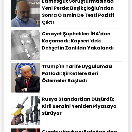
Etimesgut Soruşturmasında
Yeni Perde: Beşikçioğlu'ndan
Sonra O Ismin De Testi Pozitif
Çıktı
Cinayet Şüphelileri İHA'dan
Kaçamadı: Kayseri'deki
Dehşetin Zanlıları Yakalandı
Trump'ın Tarife Uygulaması
Patladı: Şirketlere Geri
Ödemeler Başladı
Rusya Standartları Düşürdü:
Kirli Benzini Yeniden Piyasaya
Sürüyor
Cumhurbaşkanı Erdoğan'dan