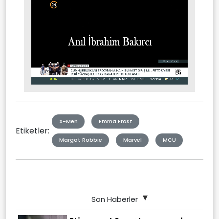
Stream
Unmute
Type
X-Men
Emma Frost
Etiketler:
Margot Robbie
Marvel
MCU
Son Haberler