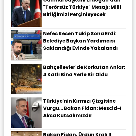
"terörsüz Türkiye" Mesajı: Milli
Birliğimizi Perçinleyecek
Nefes Kesen Takip Sona Erdi:
Belediye Başkan Yardımcısı
Saklandığı Evinde Yakalandı
Bahçelievler'de Korkutan Anlar:
4 Katlı Bina Yerle Bir Oldu
Türkiye'nin Kırmızı Çizgisine
Vurgu... Bakan Fidan: Mescid-I
Aksa Kutsalımızdır
Bakan Fidan, Ürdün Kralı II.