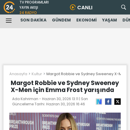
TV PROGRAMLARI
CANLI
YAYIN AKIŞI
24 RADYO
SON DAKİKA
GÜNDEM
EKONOMİ
YAŞAM
DÜ
Anasayfa
Kultur
Margot Robbie ve Sydney Sweeney X-Men iç
Margot Robbie ve Sydney Sweeney
X-Men için Emma Frost yarışında
Ada Kahriman -
Haziran 30, 2026 13:11
| Son
Güncelleme Tarihi:
Haziran 30, 2026 16:46