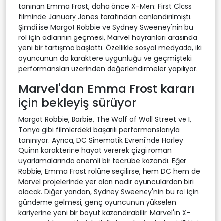
tanınan Emma Frost, daha önce X-Men: First Class
filminde January Jones tarafından canlandırılmıştı.
Şimdi ise Margot Robbie ve Sydney Sweeney'nin bu
rol için adlarının geçmesi, Marvel hayranları arasında
yeni bir tartışma başlattı. Özellikle sosyal medyada, iki
oyuncunun da karaktere uygunluğu ve geçmişteki
performansları üzerinden değerlendirmeler yapılıyor.
Marvel'dan Emma Frost kararı
için bekleyiş sürüyor
Margot Robbie, Barbie, The Wolf of Wall Street ve I,
Tonya gibi filmlerdeki başarılı performanslarıyla
tanınıyor. Ayrıca, DC Sinematik Evreni'nde Harley
Quinn karakterine hayat vererek çizgi roman
uyarlamalarında önemli bir tecrübe kazandı. Eğer
Robbie, Emma Frost rolüne seçilirse, hem DC hem de
Marvel projelerinde yer alan nadir oyunculardan biri
olacak. Diğer yandan, Sydney Sweeney'nin bu rol için
gündeme gelmesi, genç oyuncunun yükselen
kariyerine yeni bir boyut kazandırabilir. Marvel'ın X-